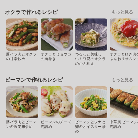
オクラで作れるレシピ
もっと見る
豚バラ肉とオクラ
オクラとミョウガ
つるっと美味し
オクラとひき肉
の甘辛炒め
の肉巻き
い！豆腐のオクラ
ふんわりオムレ
めかぶ和え
ピーマンで作れるレシピ
もっと見る
豚バラ肉とピーマ
ピーマンのチーズ
ピーマンとツナと
中華風 ピーマン
ンの塩昆布炒め
肉詰め
卵のオイスター炒
肉詰め
め