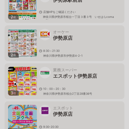
伊勢原駅前店
店舗HPをご確認ください
2
神奈川県伊勢原市桜台一丁目３番３号 いせはらcoma
枚
２階
オーケー
伊勢原店
8:30～21:30
2
枚
神奈川県伊勢原市伊勢原4-2-1
業務スーパー
エスポット伊勢原店
10：00～20：30
3
枚
神奈川県伊勢原市桜台2丁目28番36号
エスポット
伊勢原店
9:30-20:30