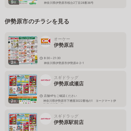
9
枚
神奈川県伊勢原市桜台2丁目28番36号
伊勢原市のチラシを見る
オーケー
伊勢原店
8:30～21:30
2
枚
神奈川県伊勢原市伊勢原4-2-1
スギドラッグ
伊勢原成瀬店
店舗HPをご確認ください
2
神奈川県伊勢原市下糟屋3022番地の1 ヨークマート伊
枚
勢原成瀬店１階
スギドラッグ
伊勢原駅前店