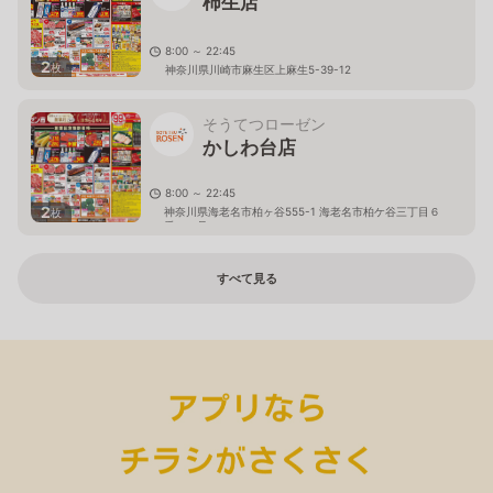
柿生店
8:00 ～ 22:45
2
枚
神奈川県川崎市麻生区上麻生5-39-12
そうてつローゼン
かしわ台店
8:00 ～ 22:45
2
神奈川県海老名市柏ヶ谷555-1 海老名市柏ケ谷三丁目６
枚
番４３号
すべて見る