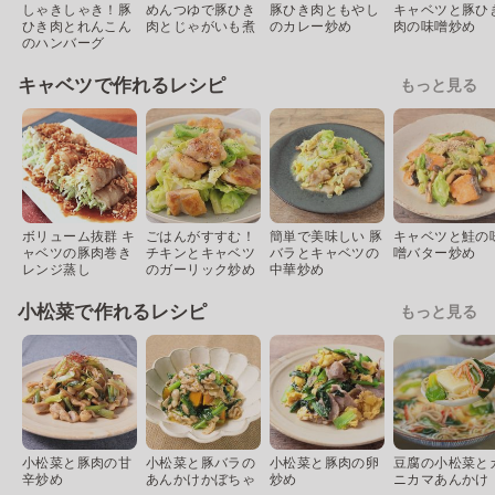
しゃきしゃき！豚
めんつゆで豚ひき
豚ひき肉ともやし
キャベツと豚ひ
ひき肉とれんこん
肉とじゃがいも煮
のカレー炒め
肉の味噌炒め
のハンバーグ
キャベツで作れるレシピ
もっと見る
ボリューム抜群 キ
ごはんがすすむ！
簡単で美味しい 豚
キャベツと鮭の
ャベツの豚肉巻き
チキンとキャベツ
バラとキャベツの
噌バター炒め
レンジ蒸し
のガーリック炒め
中華炒め
小松菜で作れるレシピ
もっと見る
小松菜と豚肉の甘
小松菜と豚バラの
小松菜と豚肉の卵
豆腐の小松菜と
辛炒め
あんかけかぼちゃ
炒め
ニカマあんかけ