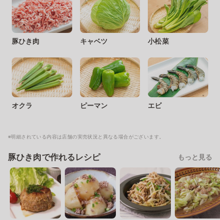
豚ひき肉
キャベツ
小松菜
オクラ
ピーマン
エビ
※明細されている内容は店舗の実売状況と異なる場合がございます。
豚ひき肉で作れるレシピ
もっと見る