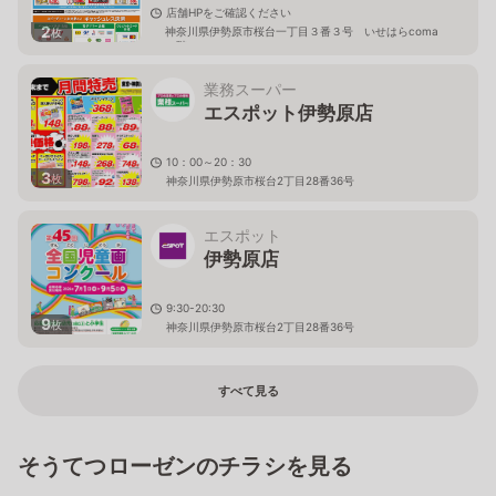
店舗HPをご確認ください
2
神奈川県伊勢原市桜台一丁目３番３号 いせはらcoma
枚
２階
業務スーパー
エスポット伊勢原店
10：00～20：30
3
枚
神奈川県伊勢原市桜台2丁目28番36号
エスポット
伊勢原店
9:30-20:30
9
枚
神奈川県伊勢原市桜台2丁目28番36号
すべて見る
そうてつローゼンのチラシを見る