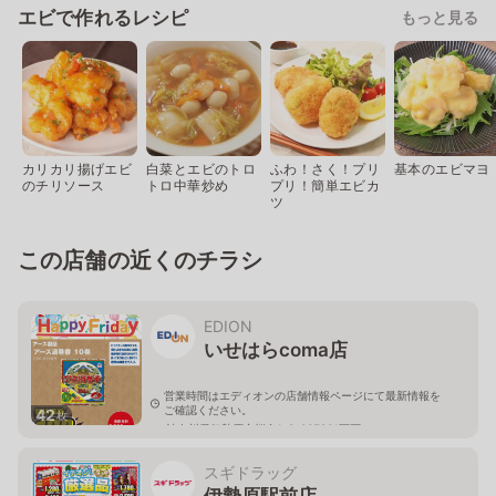
エビで作れるレシピ
もっと見る
カリカリ揚げエビ
白菜とエビのトロ
ふわ！さく！プリ
基本のエビマヨ
のチリソース
トロ中華炒め
プリ！簡単エビカ
ツ
この店舗の近くのチラシ
EDION
いせはらcoma店
営業時間はエディオンの店舗情報ページにて最新情報を
ご確認ください。
42
枚
神奈川県伊勢原市桜台1-3-33F301区画
スギドラッグ