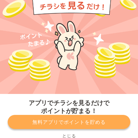
今すぐアプリをダウンロードする
アプリでチラシを見るだけで
ポイントが貯まる！
無料アプリでポイントを貯める
プライバシーポリシー
利用規約
運営会社
サービスに関してのお問い合わせ
チラシ掲載をお考えの方
とじる