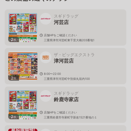
スギドラッグ
河芸店
店舗HPをご確認ください
2
枚
三重県津市河芸町東千里大橋203番地1
ザ・ビッグエクストラ
津河芸店
8:00〜22:00
2
枚
三重県津市河芸町中別保丸垣内100
スギドラッグ
鈴鹿寺家店
店舗HPをご確認ください
2
枚
三重県鈴鹿市寺家町字新改1521番地の１