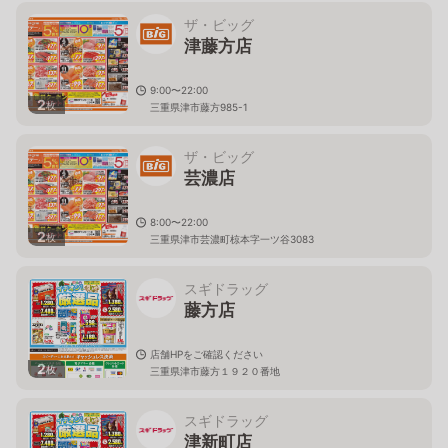
ザ・ビッグ
津藤方店
9:00〜22:00
2
枚
三重県津市藤方985-1
ザ・ビッグ
芸濃店
8:00〜22:00
2
枚
三重県津市芸濃町椋本字一ツ谷3083
スギドラッグ
藤方店
店舗HPをご確認ください
2
枚
三重県津市藤方１９２０番地
スギドラッグ
津新町店