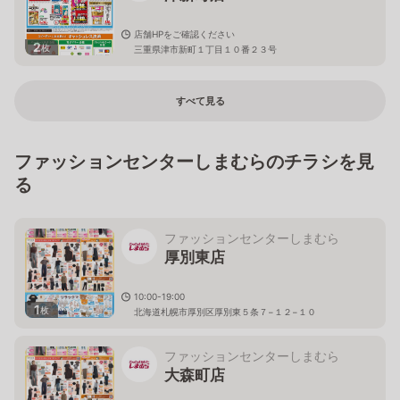
店舗HPをご確認ください
2
枚
三重県津市新町１丁目１０番２３号
すべて見る
ファッションセンターしまむらのチラシを見
る
ファッションセンターしまむら
厚別東店
10:00-19:00
1
枚
北海道札幌市厚別区厚別東５条７−１２−１０
ファッションセンターしまむら
大森町店