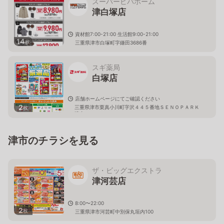
スーパービバホーム
津白塚店
資材館7:00-21:00 生活館9:00-21:00
14
枚
三重県津市白塚町字鎌田3686番
スギ薬局
白塚店
店舗ホームページにてご確認ください
2
三重県津市栗真小川町字沢４４５番地ＳＥＮＯＰＡＲＫ
枚
津内
津市のチラシを見る
ザ・ビッグエクストラ
津河芸店
8:00〜22:00
2
枚
三重県津市河芸町中別保丸垣内100