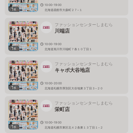
10:00-19:00
1
枚
北海道函館市大森町２７−１
ファッションセンターしまむら
川端店
10:00-19:00
1
枚
北海道旭川市川端町７条１０丁目１
ファッションセンターしまむら
キャポ大谷地店
10:00-20:00
1
枚
北海道札幌市厚別区大谷地東３丁目３−２０
ファッションセンターしまむら
栄町店
10:00-19:00
1
枚
北海道札幌市東区北４２条東１３丁目１−２