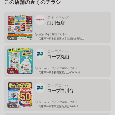
この店舗の近くのチラシ
スギドラッグ
白川台店
店舗HPをご確認ください
2
枚
兵庫県神戸市須磨区車字仏坂809番地の1
コープこうべ
コープ丸山
ホームページよりご確認ください。
4
枚
兵庫県神戸市長田区西丸山町1-7-23
コープこうべ
コープ白川台
ホームページよりご確認ください。
7
枚
兵庫県神戸市須磨区白川台3-63-2