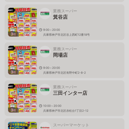
業務スーパー
箕谷店
9:00～20:00
3
枚
兵庫県神戸市北区谷上西町12番18号
業務スーパー
岡場店
9:00～20:00
3
枚
兵庫県神戸市北区有野中町2-8-2
業務スーパー
三田インター店
10:00～20:00
3
枚
兵庫県神戸市北区赤松台1丁目2-12
スーパーマーケット