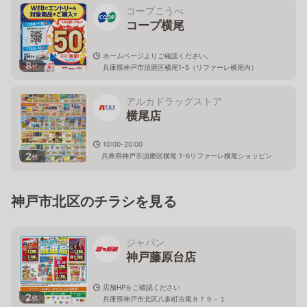
コープこうべ
コープ横尾
ホームページよりご確認ください。
8
枚
兵庫県神戸市須磨区横尾1-5（リファーレ横尾内）
アルカドラッグストア
横尾店
10:00-20:00
2
兵庫県神戸市須磨区横尾 1-6リファーレ横尾ショッピン
枚
グセンター 2Ｆ
神戸市北区のチラシを見る
ジャパン
神戸藤原台店
店舗HPをご確認ください
2
枚
兵庫県神戸市北区八多町吉尾８７９－１