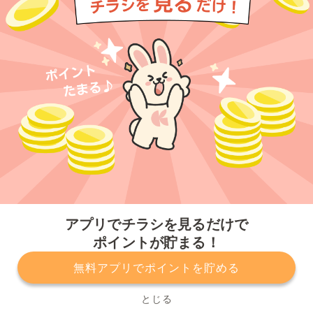
今すぐアプリをダウンロードする
アプリでチラシを見るだけで
ポイントが貯まる！
無料アプリでポイントを貯める
プライバシーポリシー
利用規約
運営会社
サービスに関してのお問い合わせ
チラシ掲載をお考えの方
とじる