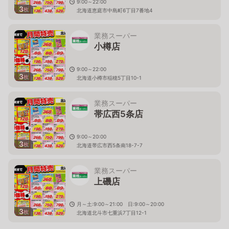
9:00～22:00
3
枚
北海道恵庭市中島町6丁目7番地4
業務スーパー
小樽店
9:00～22:00
3
枚
北海道小樽市稲穂5丁目10-1
業務スーパー
帯広西5条店
9:00～20:00
3
枚
北海道帯広市西5条南18-7-7
業務スーパー
上磯店
月～土:9:00～21:00 日:9:00～20:00
3
枚
北海道北斗市七重浜7丁目12-1