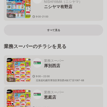
NISHIYAMA（ニシヤマ）
ニシヤマ有野店
4
枚
9:00-21:00
兵庫県神戸市北区有野町有野980-1
すべて見る
業務スーパーのチラシを見る
業務スーパー
厚別西店
9:00～22:00
3
枚
北海道札幌市厚別区厚別西4条3丁目1067-68
業務スーパー
恵庭店