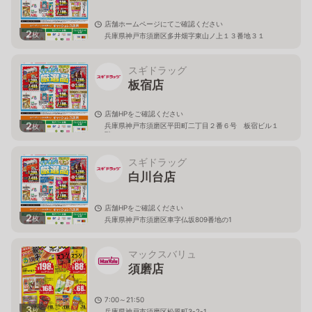
店舗ホームページにてご確認ください
2
枚
兵庫県神戸市須磨区多井畑字東山ノ上１３番地３１
スギドラッグ
板宿店
店舗HPをご確認ください
2
兵庫県神戸市須磨区平田町二丁目２番６号 板宿ビル１
枚
階
スギドラッグ
白川台店
店舗HPをご確認ください
2
枚
兵庫県神戸市須磨区車字仏坂809番地の1
マックスバリュ
須磨店
7:00～21:50
3
枚
兵庫県神戸市須磨区松風町3-2-1