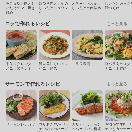
豚こま切れ肉とし
鶏ひき肉と大葉の
とろーりあんかけ
しいたけたっぷ
いたけのマヨ焼き
しいたけシュウマ
しいたけの肉詰め
鶏つくね
炒め
イ
ニラで作れるレシピ
もっと見る
手作りタレでタコ
簡単美味しい！レ
ニラ玉春雨
豚バラ肉のスタ
とニラのチヂミ
バニラ炒め
ナニラ玉炒め
サーモンで作れるレシピ
もっと見る
サーモンレアカツ
彩りあざやか サー
カリカリサーモン
お酒がすすむ サ
モンのマヨネーズ
のハーブパン粉焼
モンとカッテー