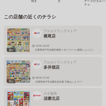
焼き
き
チーズのカルパ
チョ
この店舗の近くのチラシ
アルカドラッグストア
横尾店
10:00-20:00
2
兵庫県神戸市須磨区横尾 1-6リファーレ横尾ショッピン
枚
グセンター 2Ｆ
アルカドラッグストア
多井畑店
09:00-21:00
2
枚
兵庫県神戸市須磨区多井畑 字東山ノ上 11-1
スギ薬局
須磨北店