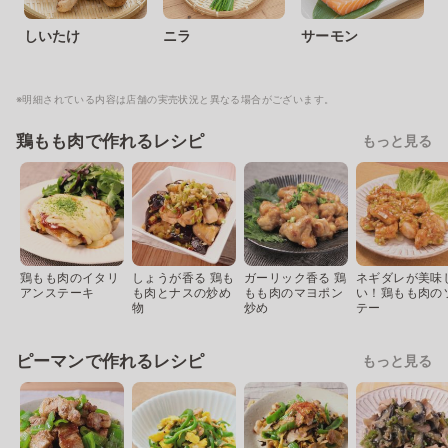
しいたけ
ニラ
サーモン
※明細されている内容は店舗の実売状況と異なる場合がございます。
鶏もも肉で作れるレシピ
もっと見る
鶏もも肉のイタリ
しょうが香る 鶏も
ガーリック香る 鶏
ネギダレが美味
アンステーキ
も肉とナスの炒め
もも肉のマヨポン
い！鶏もも肉の
物
炒め
テー
ピーマンで作れるレシピ
もっと見る