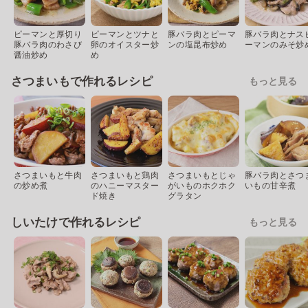
ピーマンと厚切り
ピーマンとツナと
豚バラ肉とピーマ
豚バラ肉とナス
豚バラ肉のわさび
卵のオイスター炒
ンの塩昆布炒め
ーマンのみそ炒
醤油炒め
め
さつまいもで作れるレシピ
もっと見る
さつまいもと牛肉
さつまいもと鶏肉
さつまいもとじゃ
豚バラ肉とさつ
の炒め煮
のハニーマスター
がいものホクホク
いもの甘辛煮
ド焼き
グラタン
しいたけで作れるレシピ
もっと見る