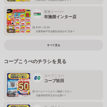
業務スーパー
布施畑インター店
9:00～22:00
3
枚
兵庫県神戸市須磨区弥栄台4丁目8-1
すべて見る
コープこうべのチラシを見る
コープこうべ
コープ吹田
ホームページよりご確認ください。
7
枚
大阪府吹田市五月が丘西1-1