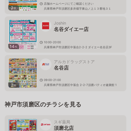
店舗ホームページにてご確認ください
2
枚
兵庫県神戸市須磨区多井畑字東山ノ上１３番地３１
Joshin
名谷ダイエー店
10:00-20:00
14
枚
兵庫県神戸市須磨区中落合2-2-2 ダイエー名谷店3F
アルカドラッグストア
名谷店
09:00-21:00
2
兵庫県神戸市須磨区中落合 2-2-7須磨パティオ健康館 1
枚
Ｆ
神戸市須磨区のチラシを見る
スギ薬局
須磨北店