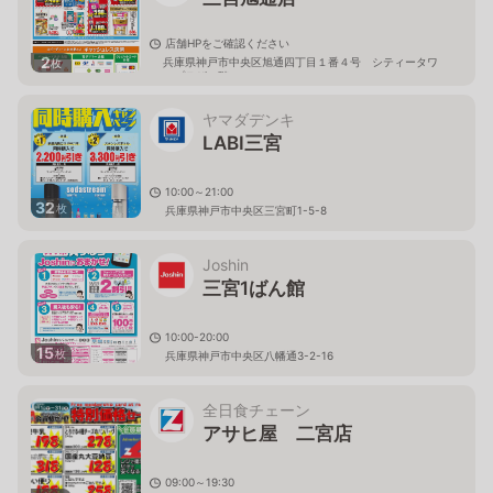
店舗HPをご確認ください
2
兵庫県神戸市中央区旭通四丁目１番４号 シティータワ
枚
ープラザ２階
ヤマダデンキ
LABI三宮
10:00～21:00
32
枚
兵庫県神戸市中央区三宮町1-5-8
Joshin
三宮1ばん館
10:00-20:00
15
枚
兵庫県神戸市中央区八幡通3-2-16
全日食チェーン
アサヒ屋 二宮店
09:00～19:30