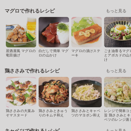
マグロで作れるレシピ
もっと見る
居酒屋風 マグロの
白だしで簡単 マグ
マグロの漬けステ
ごま油香るマグ
竜田揚げ
ロの山かけ
ーキ
とアボカドの山
け
鶏ささみで作れるレシピ
もっと見る
鶏ささみの大葉み
鶏ささみときゅう
鶏ささみとキャベ
レンジで簡単コ
そマスタード
りのキムチ和え
ツのマヨポン和え
旨 鶏ささみとキ
ベツのレンジ蒸
キャベツで作れるレシピ
もっと見る