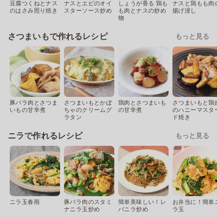
豆腐つくねとナス
ナスとエビのオイ
しょうが香る 鶏も
ナスと鶏もも肉
のはさみ照り焼き
スターソース炒め
も肉とナスの炒め
揚げ浸し
物
さつまいもで作れるレシピ
もっと見る
豚バラ肉とさつま
さつまいもとかぼ
鶏肉とさつまいも
さつまいもと鶏
いもの甘辛煮
ちゃのクリームグ
の甘辛煮
のハニーマスタ
ラタン
ド焼き
ニラで作れるレシピ
もっと見る
ニラ玉春雨
豚バラ肉のスタミ
簡単美味しい！レ
お弁当に！簡単
ナニラ玉炒め
バニラ炒め
ラ玉