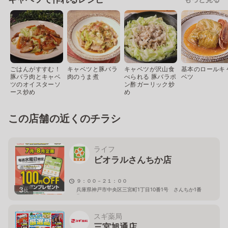
ごはんがすすむ！
キャベツと豚バラ
キャベツが沢山食
基本のロールキ
豚バラ肉とキャベ
肉のうま煮
べられる 豚バラポ
ベツ
ツのオイスターソ
ン酢ガーリック炒
ース炒め
め
この店舗の近くのチラシ
ライフ
ビオラルさんちか店
９：００－２１：００
3
兵庫県神戸市中央区三宮町1丁目10番1号 さんちか1番
枚
街
スギ薬局
三宮旭通店