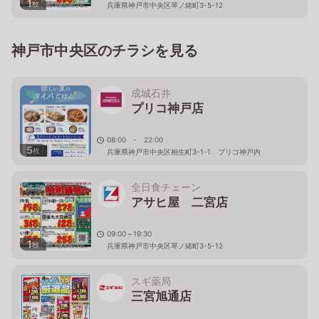
1
枚
兵庫県神戸市中央区琴ノ緒町3-5-12
神戸市中央区のチラシを見る
成城石井
プリコ神戸店
08:00 - 22:00
5
枚
兵庫県神戸市中央区相生町3-1-1 プリコ神戸内
全日食チェーン
アサヒ屋 二宮店
09:00～19:30
1
枚
兵庫県神戸市中央区琴ノ緒町3-5-12
スギ薬局
三宮旭通店