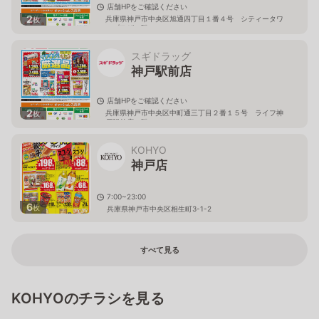
店舗HPをご確認ください
2
兵庫県神戸市中央区旭通四丁目１番４号 シティータワ
枚
ープラザ２階
スギドラッグ
神戸駅前店
店舗HPをご確認ください
2
兵庫県神戸市中央区中町通三丁目２番１５号 ライフ神
枚
戸駅前店２階
KOHYO
神戸店
7:00~23:00
6
枚
兵庫県神戸市中央区相生町3-1-2
すべて見る
KOHYOのチラシを見る