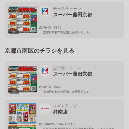
全日食チェーン
スーパー藤田京都
09:00～19:30
1
枚
京都府京都市南区東九条明田町１６
京都市南区のチラシを見る
全日食チェーン
スーパー藤田京都
09:00～19:30
1
枚
京都府京都市南区東九条明田町１６
スギドラッグ
桂南店
店舗HPをご確認ください
2
京都府京都市南区久世上久世町485番地 ダイエー桂南