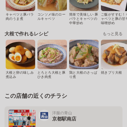
キャベツと豚バラ
コンソメ味のロー
簡単で美味しい 豚
ご飯がすすむ！
肉のうま煮
ルキャベツ
バラとキャベツの
ャベツと豚の甘
中華炒め
味噌炒め
大根で作れるレシピ
もっと見る
大根と卵の味しみ
とろとろ大根と豚
鶏と大根のさっぱ
焼きブリ大根
煮込み
ひき肉煮
り煮
この店舗の近くのチラシ
洋服の青山
京都駅南店