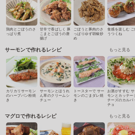
鶏肉とごぼうのさ
甘辛で香ばしく 豚
ごぼうと豚肉のさ
食感を楽しむ ご
っぱり煮
こまとごぼうの唐
っぱりゆず胡椒炒
うつくね
揚げ
め
サーモンで作れるレシピ
もっと見る
カリカリサーモン
サーモンとほうれ
トースターで サー
お酒がすすむ サ
のハーブパン粉焼
ん草のクリームシ
モンのごまダレ焼
モンとカッテー
き
チュー
き
チーズのカルパ
チョ
マグロで作れるレシピ
もっと見る