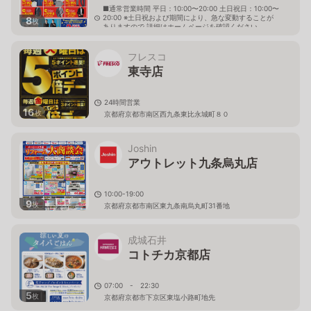
■通常営業時間 平日：10:00〜20:00 土日祝日：10:00〜
20:00 ※土日祝および期間により、急な変動することが
8
枚
ありますので 詳細はホームページを確認ください
京都府京都市南区東九条下殿田町2番1
フレスコ
東寺店
24時間営業
16
枚
京都府京都市南区西九条東比永城町８０
Joshin
アウトレット九条烏丸店
10:00-19:00
9
枚
京都府京都市南区東九条南烏丸町31番地
成城石井
コトチカ京都店
07:00 - 22:30
5
枚
京都府京都市下京区東塩小路町地先