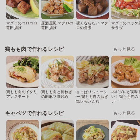
マグロのコロコロ
居酒屋風 マグロの
硬くならない マグ
マグロのユッケ
竜田揚げ
竜田揚げ
ロの角煮
サラダ
鶏もも肉で作れるレシピ
もっと見る
鶏もも肉のイタリ
鶏もも肉と長ねぎ
さっぱりジューシ
ネギダレが美味
アンステーキ
の胡麻マヨ炒め
ー 鶏もも肉のねぎ
い！鶏もも肉の
塩レモンだれ
テー
キャベツで作れるレシピ
もっと見る