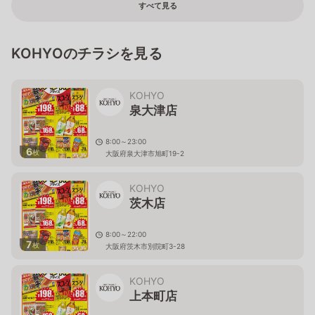
すべて見る
KOHYOのチラシを見る
KOHYO
泉大津店
8:00～23:00
6
枚
大阪府泉大津市旭町19-2
KOHYO
茨木店
8:00～22:00
7
枚
大阪府茨木市別院町3-28
KOHYO
上本町店