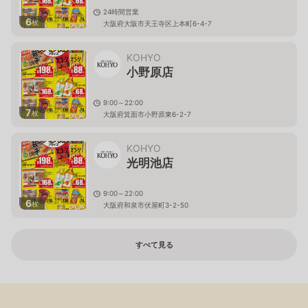
24時間営業
6
枚
大阪府大阪市天王寺区上本町6-4-7
KOHYO
小野原店
9:00～22:00
7
枚
大阪府箕面市小野原東6-2-7
KOHYO
光明池店
9:00～22:00
6
枚
大阪府和泉市伏屋町3-2-50
すべて見る