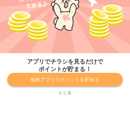
今すぐアプリをダウンロードする
アプリでチラシを見るだけで
ポイントが貯まる！
無料アプリでポイントを貯める
プライバシーポリシー
利用規約
運営会社
サービスに関してのお問い合わせ
チラシ掲載をお考えの方
とじる
Copyright© Kurashiru, Inc. All Rights Reserved.