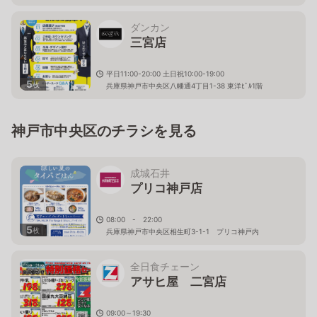
ダンカン
三宮店
平日11:00-20:00 土日祝10:00-19:00
5
枚
兵庫県神戸市中央区八幡通4丁目1-38 東洋ﾋﾞﾙ1階
神戸市中央区のチラシを見る
成城石井
プリコ神戸店
08:00 - 22:00
5
枚
兵庫県神戸市中央区相生町3-1-1 プリコ神戸内
全日食チェーン
アサヒ屋 二宮店
09:00～19:30