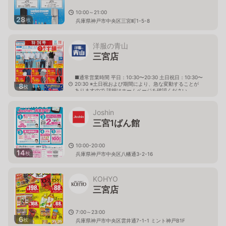
10:00～21:00
28
枚
兵庫県神戸市中央区三宮町1-5-8
洋服の青山
三宮店
■通常営業時間 平日：10:30〜20:30 土日祝日：10:30〜
20:30 ※土日祝および期間により、急な変動することが
8
枚
ありますので 詳細はホームページを確認ください
兵庫県神戸市中央区三宮町一丁目2番1号
Joshin
三宮1ばん館
10:00-20:00
14
枚
兵庫県神戸市中央区八幡通3-2-16
KOHYO
三宮店
7:00～23:00
6
枚
兵庫県神戸市中央区雲井通7-1-1 ミント神戸B1F