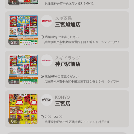
1
枚
兵庫県神戸市中央区琴ノ緒町3-5-12
スギ薬局
三宮旭通店
店舗HPをご確認ください
2
兵庫県神戸市中央区旭通四丁目１番４号 シティータワ
枚
ープラザ２階
スギドラッグ
神戸駅前店
店舗HPをご確認ください
2
兵庫県神戸市中央区中町通三丁目２番１５号 ライフ神
枚
戸駅前店２階
KOHYO
三宮店
7:00～23:00
6
枚
兵庫県神戸市中央区雲井通7-1-1 ミント神戸B1F