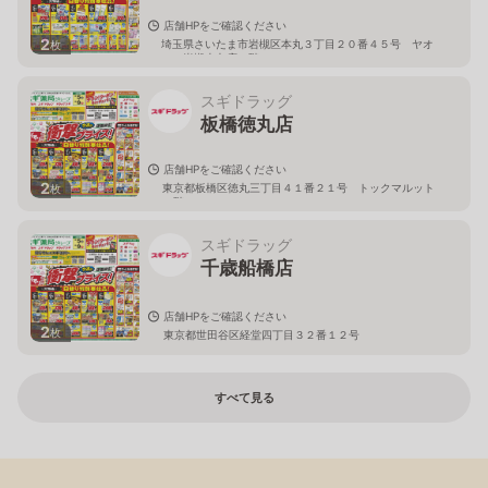
店舗HPをご確認ください
2
埼玉県さいたま市岩槻区本丸３丁目２０番４５号 ヤオ
枚
コー岩槻本丸店２階
スギドラッグ
板橋徳丸店
店舗HPをご確認ください
2
東京都板橋区徳丸三丁目４１番２１号 トックマルット
枚
１階
スギドラッグ
千歳船橋店
店舗HPをご確認ください
2
枚
東京都世田谷区経堂四丁目３２番１２号
すべて見る