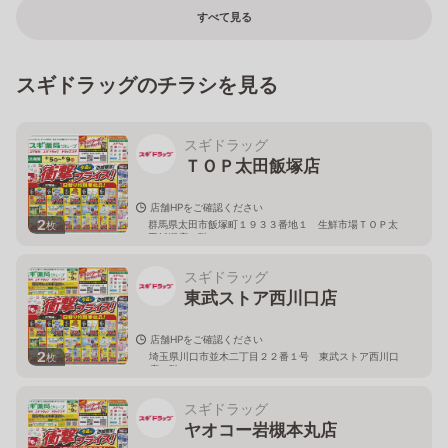
すべて見る
スギドラッグのチラシを見る
スギドラッグ
ＴＯＰ太田飯塚店
店舗HPをご確認ください
2
群馬県太田市飯塚町１９３３番地１ 生鮮市場ＴＯＰ太
枚
田飯塚店１階
スギドラッグ
東武ストア西川口店
店舗HPをご確認ください
2
埼玉県川口市並木二丁目２２番１号 東武ストア西川口
枚
店２階
スギドラッグ
ヤオコー岩槻本丸店