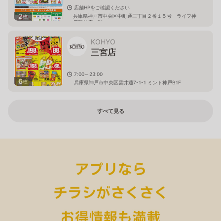
店舗HPをご確認ください
2
兵庫県神戸市中央区中町通三丁目２番１５号 ライフ神
枚
戸駅前店２階
KOHYO
三宮店
7:00～23:00
6
枚
兵庫県神戸市中央区雲井通7-1-1 ミント神戸B1F
すべて見る