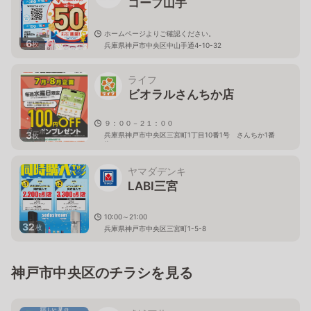
コープ山手
ホームページよりご確認ください。
6
枚
兵庫県神戸市中央区中山手通4-10-32
ライフ
ビオラルさんちか店
９：００－２１：００
3
兵庫県神戸市中央区三宮町1丁目10番1号 さんちか1番
枚
街
ヤマダデンキ
LABI三宮
10:00～21:00
32
枚
兵庫県神戸市中央区三宮町1-5-8
神戸市中央区のチラシを見る