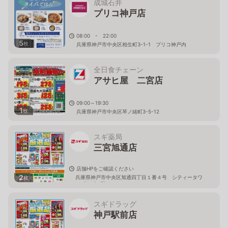
成城石井
プリコ神戸店
08:00 - 22:00
5
枚
兵庫県神戸市中央区相生町3-1-1 プリコ神戸内
全日食チェーン
アサヒ屋 二宮店
09:00～19:30
1
枚
兵庫県神戸市中央区琴ノ緒町3-5-12
スギ薬局
三宮旭通店
店舗HPをご確認ください
2
兵庫県神戸市中央区旭通四丁目１番４号 シティータワ
枚
ープラザ２階
スギドラッグ
神戸駅前店