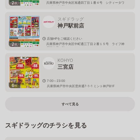
2
兵庫県神戸市中央区旭通四丁目１番４号 シティータワ
枚
ープラザ２階
スギドラッグ
神戸駅前店
店舗HPをご確認ください
2
兵庫県神戸市中央区中町通三丁目２番１５号 ライフ神
枚
戸駅前店２階
KOHYO
三宮店
7:00～23:00
6
枚
兵庫県神戸市中央区雲井通7-1-1 ミント神戸B1F
すべて見る
スギドラッグのチラシを見る