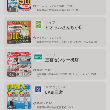
ホームページよりご確認ください。
8
枚
兵庫県神戸市中央区中山手通4-10-32
ライフ
ビオラルさんちか店
９：００－２１：００
3
兵庫県神戸市中央区三宮町1丁目10番1号 さんちか1番
枚
街
ニトリ
三宮センター街店
10:00-20:00
4
兵庫県神戸市中央区三宮町2-10-7 グレースコウベ3階・
枚
4階
ヤマダデンキ
LABI三宮
10:00～21:00
29
枚
兵庫県神戸市中央区三宮町1-5-8