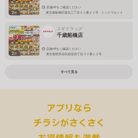
店舗HPをご確認ください
2
東京都板橋区徳丸三丁目４１番２１号 トックマルット
枚
１階
スギドラッグ
千歳船橋店
店舗HPをご確認ください
2
枚
東京都世田谷区経堂四丁目３２番１２号
すべて見る