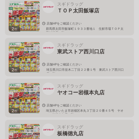
スギドラッグ
ＴＯＰ太田飯塚店
店舗HPをご確認ください
2
群馬県太田市飯塚町１９３３番地１ 生鮮市場ＴＯＰ太
枚
田飯塚店１階
スギドラッグ
東武ストア西川口店
店舗HPをご確認ください
2
埼玉県川口市並木二丁目２２番１号 東武ストア西川口
枚
店２階
スギドラッグ
ヤオコー岩槻本丸店
店舗HPをご確認ください
2
埼玉県さいたま市岩槻区本丸３丁目２０番４５号 ヤオ
枚
コー岩槻本丸店２階
スギドラッグ
板橋徳丸店