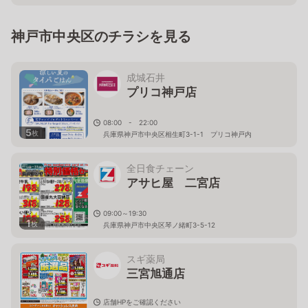
神戸市中央区のチラシを見る
成城石井
プリコ神戸店
08:00 - 22:00
5
枚
兵庫県神戸市中央区相生町3-1-1 プリコ神戸内
全日食チェーン
アサヒ屋 二宮店
09:00～19:30
1
枚
兵庫県神戸市中央区琴ノ緒町3-5-12
スギ薬局
三宮旭通店
店舗HPをご確認ください