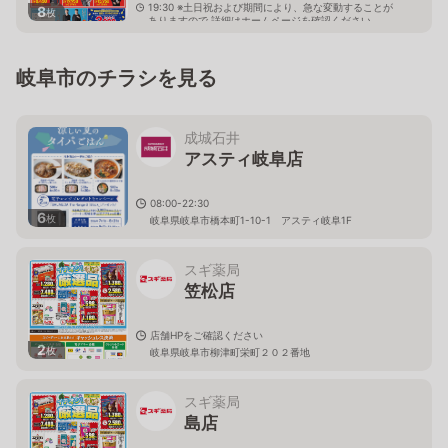
19:30 ※土日祝および期間により、急な変動することが
8
枚
ありますので 詳細はホームページを確認ください
岐阜県岐阜市正木北町14番43号
岐阜市のチラシを見る
成城石井
アスティ岐阜店
08:00-22:30
6
枚
岐阜県岐阜市橋本町1-10-1 アスティ岐阜1F
スギ薬局
笠松店
店舗HPをご確認ください
2
枚
岐阜県岐阜市柳津町栄町２０２番地
スギ薬局
島店