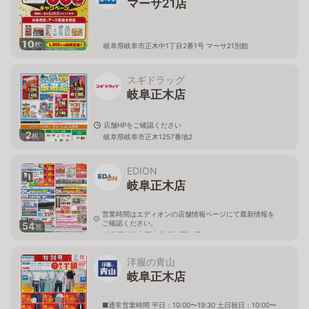
マーサ21店
10
枚
岐阜県岐阜市正木中1丁目2番1号 マーサ21別館
スギドラッグ
岐阜正木店
店舗HPをご確認ください
2
枚
岐阜県岐阜市正木1257番地2
EDION
岐阜正木店
営業時間はエディオンの店舗情報ページにて最新情報を
ご確認ください。
54
枚
岐阜県岐阜市正木北町14番14号
洋服の青山
岐阜正木店
■通常営業時間 平日：10:00〜19:30 土日祝日：10:00〜