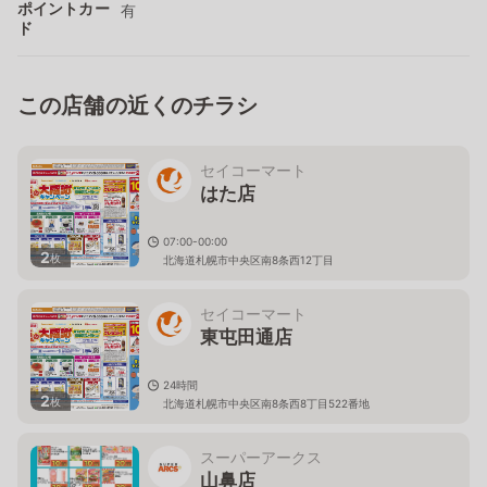
ポイントカー
有
ド
この店舗の近くのチラシ
セイコーマート
はた店
07:00-00:00
2
枚
北海道札幌市中央区南8条西12丁目
セイコーマート
東屯田通店
24時間
2
枚
北海道札幌市中央区南8条西8丁目522番地
スーパーアークス
山鼻店