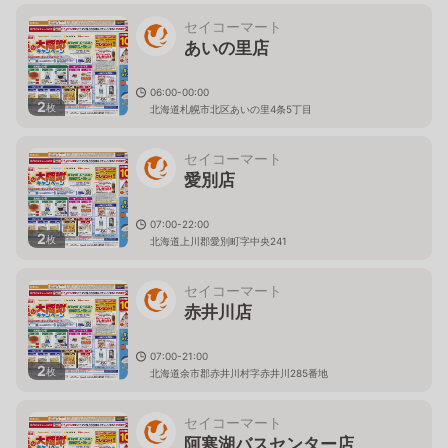
セイコーマート
あいの里店
06:00-00:00
2
枚
北海道札幌市北区あいの里4条5丁目
セイコーマート
愛別店
07:00-22:00
2
枚
北海道上川郡愛別町字中央241
セイコーマート
赤井川店
07:00-21:00
2
枚
北海道余市郡赤井川村字赤井川285番地
セイコーマート
阿寒湖バスセンター店