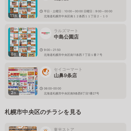
平日・土曜日：10:00～00:00 日曜日：9:00～00:00
11
枚
北海道札幌市中央区南１２条西１１丁目２－１０
ラルズマート
中島公園店
9:00～21:50
8
枚
北海道札幌市中央区南11条西７丁目１番７号
セイコーマート
山鼻9条店
06:00-00:00
2
枚
北海道札幌市中央区南9条西6丁目1番27号
札幌市中央区のチラシを見る
東光ストア