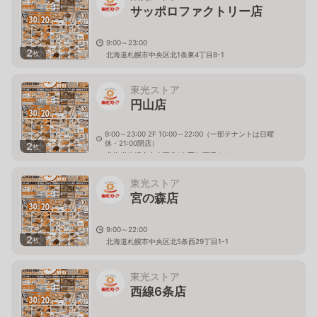
サッポロファクトリー店
9:00～23:00
2
枚
北海道札幌市中央区北1条東4丁目8-1
東光ストア
円山店
9:00～23:00 2F 10:00～22:00（一部テナントは日曜
休・21:00閉店）
2
枚
北海道札幌市中央区北1条西24丁目4-1
東光ストア
宮の森店
9:00～22:00
2
枚
北海道札幌市中央区北5条西29丁目1-1
東光ストア
西線6条店