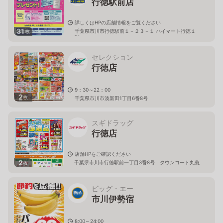
行徳駅前店
詳しくはHPの店舗情報をご覧ください
31
千葉県市川市行徳駅前１－２３－１ ハイマート行徳１
枚
階
セレクション
行徳店
9：30～22：00
2
枚
千葉県市川市湊新田1丁目6番8号
スギドラッグ
行徳店
店舗HPをご確認ください
2
千葉県市川市行徳駅前一丁目3番8号 タウンコート丸義
枚
1階
ビッグ・エー
市川伊勢宿
8:00～24:00