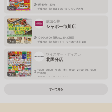
9時30分～23時
6
枚
千葉県市川市鬼高3-28-16 ショップス内
成城石井
シャポー市川店
10:00-21:00 日祝のみ20:30閉店
7
枚
千葉県市川市市川1-1-1 シャポー市川 B1F
ワイズマートディスカ
北国分店
10:00～21:00 (月･水～土)、9:00～21:00(火)、9:00～
20:00(日)
2
枚
千葉県市川市堀之内3-24-19
すべて見る