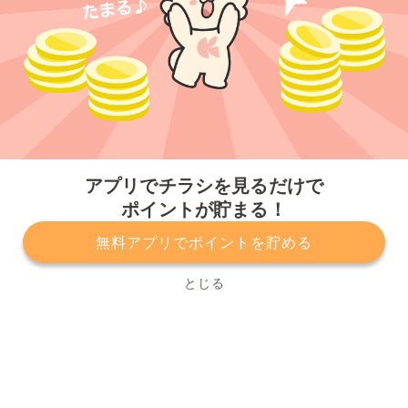
今すぐアプリをダウンロードする
アプリでチラシを見るだけで
ポイントが貯まる！
無料アプリでポイントを貯める
プライバシーポリシー
利用規約
運営会社
サービスに関してのお問い合わせ
チラシ掲載をお考えの方
とじる
Copyright© Kurashiru, Inc. All Rights Reserved.