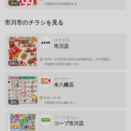
7
枚
千葉県市川市伊勢宿18-9
市川市のチラシを見る
オオゼキ
市川店
10:00～21:00(市川花火大会開催日は、20:00閉店）
19
枚
千葉県市川市市川南1-10-1
オーケー
本八幡店
9:00～21:30
2
枚
千葉県市川市八幡3-6-1
コープみらい
コープ市川店