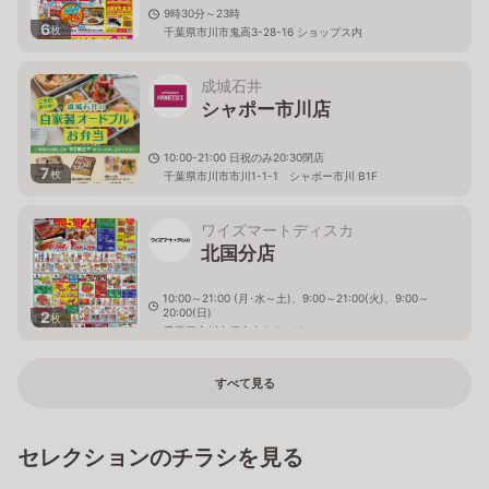
9時30分～23時
6
枚
千葉県市川市鬼高3-28-16 ショップス内
成城石井
シャポー市川店
10:00-21:00 日祝のみ20:30閉店
7
枚
千葉県市川市市川1-1-1 シャポー市川 B1F
ワイズマートディスカ
北国分店
10:00～21:00 (月･水～土)、9:00～21:00(火)、9:00～
20:00(日)
2
枚
千葉県市川市堀之内3-24-19
すべて見る
セレクションのチラシを見る