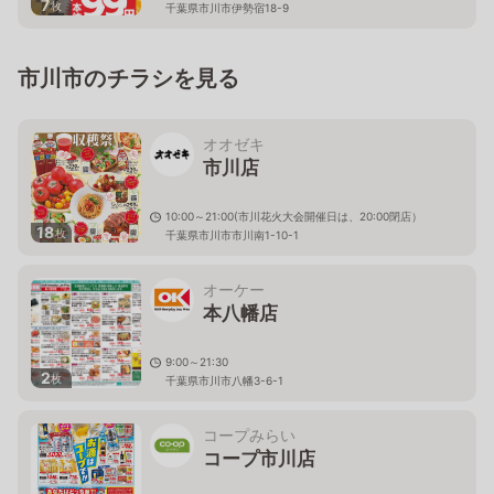
7
枚
千葉県市川市伊勢宿18-9
市川市のチラシを見る
オオゼキ
市川店
10:00～21:00(市川花火大会開催日は、20:00閉店）
18
枚
千葉県市川市市川南1-10-1
オーケー
本八幡店
9:00～21:30
2
枚
千葉県市川市八幡3-6-1
コープみらい
コープ市川店