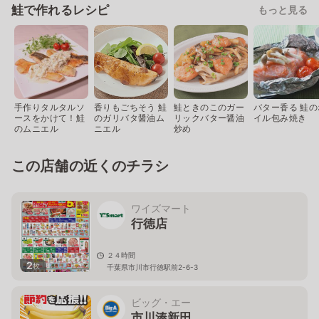
鮭で作れるレシピ
もっと見る
手作りタルタルソ
香りもごちそう 鮭
鮭ときのこのガー
バター香る 鮭の
ースをかけて！鮭
のガリバタ醤油ム
リックバター醤油
イル包み焼き
のムニエル
ニエル
炒め
この店舗の近くのチラシ
ワイズマート
行徳店
２４時間
2
枚
千葉県市川市行徳駅前2-6-3
ビッグ・エー
市川湊新田