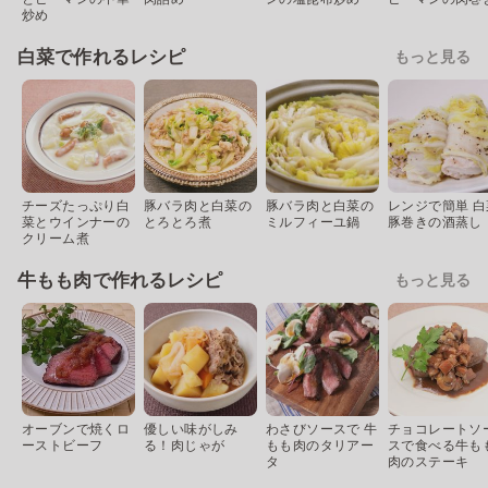
炒め
白菜で作れるレシピ
もっと見る
チーズたっぷり白
豚バラ肉と白菜の
豚バラ肉と白菜の
レンジで簡単 白
菜とウインナーの
とろとろ煮
ミルフィーユ鍋
豚巻きの酒蒸し
クリーム煮
牛もも肉で作れるレシピ
もっと見る
オーブンで焼くロ
優しい味がしみ
わさびソースで 牛
チョコレートソ
ーストビーフ
る！肉じゃが
もも肉のタリアー
スで食べる牛も
タ
肉のステーキ