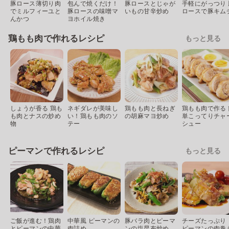
豚ロース薄切り肉
包んで焼くだけ！
豚ロースとじゃが
手軽にがっつり 
でミルフィーユと
豚ロースの味噌マ
いもの甘辛炒め
ロースで豚キム
んかつ
ヨホイル焼き
鶏もも肉で作れるレシピ
もっと見る
しょうが香る 鶏も
ネギダレが美味し
鶏もも肉と長ねぎ
鶏もも肉で作る 
も肉とナスの炒め
い！鶏もも肉のソ
の胡麻マヨ炒め
単こってりチャ
物
テー
シュー
ピーマンで作れるレシピ
もっと見る
ご飯が進む！鶏肉
中華風 ピーマンの
豚バラ肉とピーマ
チーズたっぷり
とピーマンの中華
肉詰め
ンの塩昆布炒め
ピーマンの肉巻