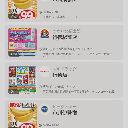
8:00～23:00
7
枚
千葉県市川市湊新田2-9-8
くすりの福太郎
行徳駅前店
詳しくはHPの店舗情報をご覧ください
31
千葉県市川市行徳駅前１－２３－１ ハイマート行徳１
枚
階
スギドラッグ
行徳店
店舗HPをご確認ください
2
千葉県市川市行徳駅前一丁目3番8号 タウンコート丸義
枚
1階
ビッグ・エー
市川伊勢宿
8:00～24:00