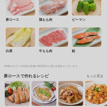
豚ロース
鶏もも肉
ピーマン
白菜
牛もも肉
鮭
※明細されている内容は店舗の実売状況と異なる場合がございます。
豚ロースで作れるレシピ
もっと見る