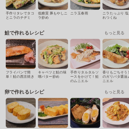
手作りタレでタコ
低糖質 豚もやしニ
ニラ玉春雨
ニラたっぷり 塩
とニラのチヂミ
ラ炒め
れつくね
鮭で作れるレシピ
もっと見る
フライパンで簡
キャベツと鮭の味
手作りタルタルソ
香りもごちそう 
単！鮭の西京焼き
噌バター炒め
ースをかけて！鮭
のガリバタ醤油
のムニエル
ニエル
卵で作れるレシピ
もっと見る