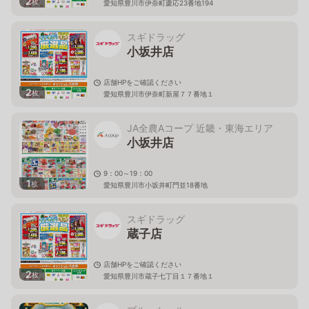
2
枚
愛知県豊川市伊奈町慶応23番地194
スギドラッグ
小坂井店
店舗HPをご確認ください
2
枚
愛知県豊川市伊奈町新屋７７番地１
JA全農Aコープ 近畿・東海エリア
小坂井店
9：00～19：00
1
枚
愛知県豊川市小坂井町門並18番地
スギドラッグ
蔵子店
店舗HPをご確認ください
2
枚
愛知県豊川市蔵子七丁目１７番地１