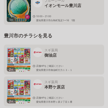
ブルーシール
イオンモール豊川店
10:00～21:00
1
枚
愛知県豊川市白鳥町兎足1ー16 1階
豊川市のチラシを見る
スギ薬局
御油店
店舗HPをご確認ください
2
枚
愛知県豊川市御油町行力１３－１
スギ薬局
本野ケ原店
店舗HPをご確認ください
2
枚
愛知県豊川市本野ヶ原２丁目１番