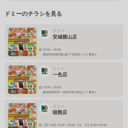
ドミーのチラシを見る
ドミー
安城横山店
10:00～20:00
4
枚
愛知県安城市横山町下毛賀知１０４番地１
ドミー
一色店
10:00～20:00
4
枚
愛知県西尾市一色町対米九郎左３７番地１
ドミー
稲熊店
【月〜金】10:00～20:00 【土・日】9:30〜20:00