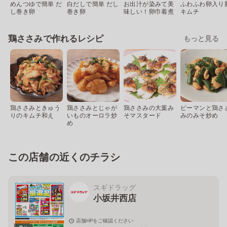
めんつゆで簡単 だ
白だしで簡単 だし
お出汁が染みて美
ふわふわ卵入り
し巻き卵
巻き卵
味しい！卵巾着煮
キムチ
鶏ささみで作れるレシピ
もっと見る
鶏ささみときゅう
鶏ささみとじゃが
鶏ささみの大葉み
ピーマンと鶏さ
りのキムチ和え
いものオーロラ炒
そマスタード
みのみそ炒め
め
この店舗の近くのチラシ
スギドラッグ
小坂井西店
店舗HPをご確認ください