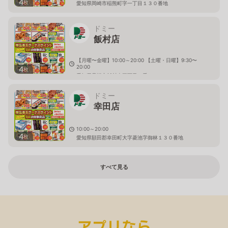
4
枚
愛知県岡崎市稲熊町字一丁目１３０番地
ドミー
飯村店
【月曜〜金曜】10:00～20:00 【土曜・日曜】9:30〜
20:00
4
枚
愛知県豊橋市飯村南三丁目１番
ドミー
幸田店
10:00～20:00
4
枚
愛知県額田郡幸田町大字菱池字御林１３０番地
すべて見る