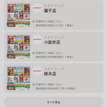
スギドラッグ
蔵子店
店舗HPをご確認ください
2
枚
愛知県豊川市蔵子七丁目１７番地１
スギドラッグ
小坂井店
店舗HPをご確認ください
2
枚
愛知県豊川市伊奈町新屋７７番地１
スギドラッグ
桜木店
店舗HPをご確認ください
2
枚
愛知県豊川市桜木通５丁目１８番地１
すべて見る