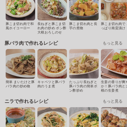
豚こま切れ肉で和
長ねぎと豚こま切
豚こま切れ肉と長
豚こま切れ肉で 
風ホイコーロー
れ肉の炒め ポン酢
芋の煮物
っぱり南蛮漬け
大根おろしのせ
豚バラ肉で作れるレシピ
もっと見る
簡単 まいたけと豚
キャベツと豚バラ
たっぷり長ねぎと
生姜の香りが爽
バラ肉の炒め物
肉のうま煮
豚バラ肉の簡単ポ
か！豚バラ肉と
ン酢炒め
根の生姜煮
ニラで作れるレシピ
もっと見る