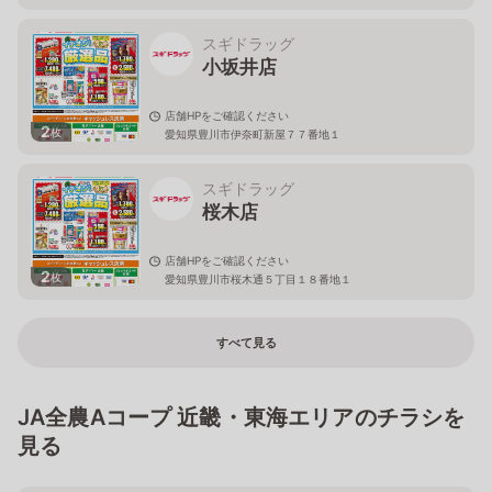
スギドラッグ
小坂井店
店舗HPをご確認ください
2
枚
愛知県豊川市伊奈町新屋７７番地１
スギドラッグ
桜木店
店舗HPをご確認ください
2
枚
愛知県豊川市桜木通５丁目１８番地１
すべて見る
JA全農Aコープ 近畿・東海エリアのチラシを
見る