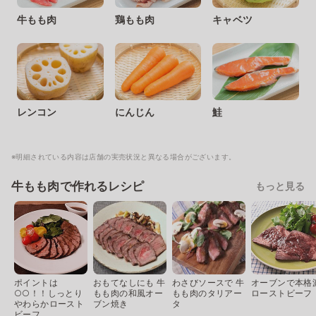
牛もも肉
鶏もも肉
キャベツ
レンコン
にんじん
鮭
※明細されている内容は店舗の実売状況と異なる場合がございます。
牛もも肉で作れるレシピ
もっと見る
ポイントは
おもてなしにも 牛
わさびソースで 牛
オーブンで本格
○○！！しっとり
もも肉の和風オー
もも肉のタリアー
ローストビーフ
やわらかロースト
ブン焼き
タ
ビーフ