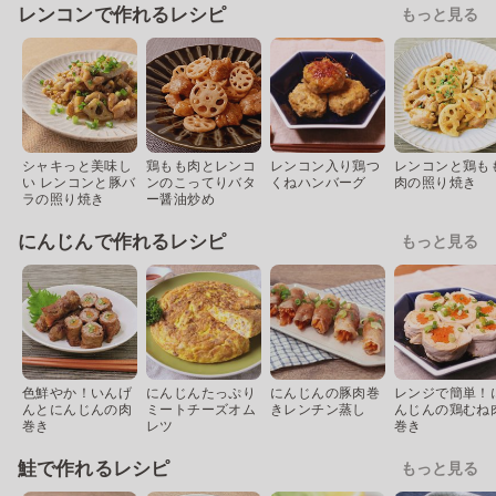
レンコンで作れるレシピ
もっと見る
シャキっと美味し
鶏もも肉とレンコ
レンコン入り鶏つ
レンコンと鶏も
い レンコンと豚バ
ンのこってりバタ
くねハンバーグ
肉の照り焼き
ラの照り焼き
ー醤油炒め
にんじんで作れるレシピ
もっと見る
色鮮やか！いんげ
にんじんたっぷり
にんじんの豚肉巻
レンジで簡単！
んとにんじんの肉
ミートチーズオム
きレンチン蒸し
んじんの鶏むね
巻き
レツ
巻き
鮭で作れるレシピ
もっと見る