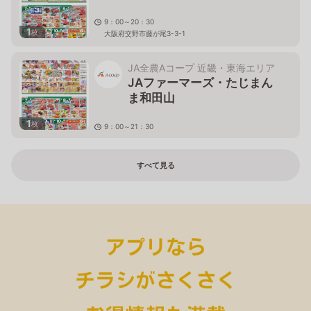
9：00～20：30
1
枚
大阪府交野市藤が尾3-3-1
JA全農Aコープ 近畿・東海エリア
JAファーマーズ・たじまん
ま和田山
1
枚
9：00～21：30
兵庫県朝来市和田山町枚田922-1
すべて見る