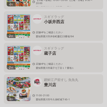
【月曜〜金曜】10:00～20:00 【土曜・日曜】9:30〜
20:00
4
枚
愛知県豊川市伊奈町慶応２３番地１９４
スギドラッグ
小坂井西店
店舗HPをご確認ください
2
枚
愛知県豊川市伊奈町慶応23番地194
スギドラッグ
蔵子店
店舗HPをご確認ください
2
枚
愛知県豊川市蔵子七丁目１７番地１
廻鮮江戸前すし 魚魚丸
豊川店
11:00-21:00
3
枚
愛知県豊川市牛久保町城下45-1