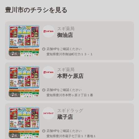
豊川市のチラシを見る
スギ薬局
御油店
店舗HPをご確認ください
2
枚
愛知県豊川市御油町行力１３－１
スギ薬局
本野ケ原店
店舗HPをご確認ください
2
枚
愛知県豊川市本野ヶ原２丁目１番
スギドラッグ
蔵子店
店舗HPをご確認ください
2
枚
愛知県豊川市蔵子七丁目１７番地１