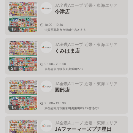
JA全農Aコープ 近畿・東海エリア
今津店
10:00～19:30
1
枚
滋賀県高島市今津町住吉2-5-5
JA全農Aコープ 近畿・東海エリア
くみはま店
9：00～20：00
2
枚
京都府京丹後市久美浜町273
JA全農Aコープ 近畿・東海エリア
園部店
9：00～19：30
1
枚
京都府南丹市園部町美園町6号22番地の1
JA全農Aコープ 近畿・東海エリア
JAファーマーズプチ星田