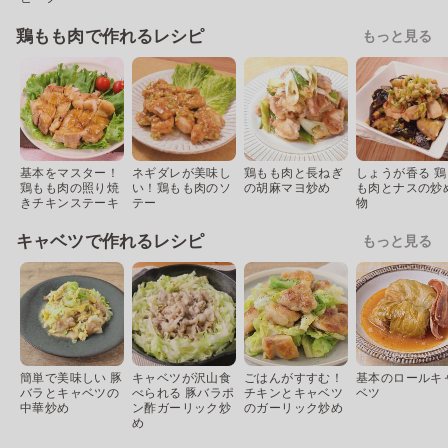
鶏もも肉で作れるレシピ
もっと見る
基本をマスター！
ネギダレが美味し
鶏もも肉と長ねぎ
しょうが香る 鶏
鶏もも肉の照り焼
い！鶏もも肉のソ
の胡麻マヨ炒め
も肉とナスの炒
きチキンステーキ
テー
物
キャベツで作れるレシピ
もっと見る
簡単で美味しい 豚
キャベツが沢山食
ごはんがすすむ！
基本のロールキ
バラとキャベツの
べられる 豚バラポ
チキンとキャベツ
ベツ
中華炒め
ン酢ガーリック炒
のガーリック炒め
め