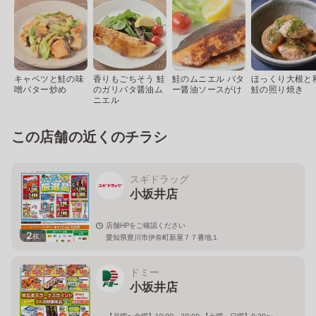
キャベツと鮭の味
香りもごちそう 鮭
鮭のムニエル バタ
ほっくり大根と
噌バター炒め
のガリバタ醤油ム
ー醤油ソースがけ
鮭の照り焼き
ニエル
この店舗の近くのチラシ
スギドラッグ
小坂井店
店舗HPをご確認ください
2
枚
愛知県豊川市伊奈町新屋７７番地１
ドミー
小坂井店