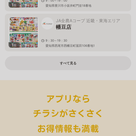
9：00～19：00
1
枚
愛知県豊川市小坂井町門並18番地
JA全農Aコープ 近畿・東海エリア
幡豆店
9：30～19：30
1
枚
愛知県西尾市西幡豆町菰田106番地1
すべて見る