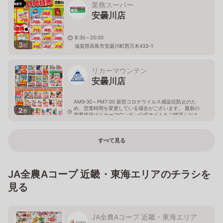
業務スーパー
安曇川店
8:30～20:00
3
枚
滋賀県高島市安曇川町西万木433-1
リカーマウンテン
安曇川店
AM9:30～PM7:00 新型コロナウイルス感染症防止のた
め、営業時間を変更している場合がございます。 最新の
2
枚
営業状況はリカーマウンテン公式サイトをご確認くださ
い。
滋賀県高島市安曇川町西万木230
すべて見る
JA全農Aコープ 近畿・東海エリアのチラシを
見る
JA全農Aコープ 近畿・東海エリア