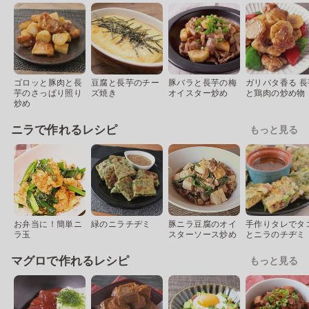
ゴロッと豚肉と長
豆腐と長芋のチー
豚バラと長芋の梅
ガリバタ香る 長
芋のさっぱり照り
ズ焼き
オイスター炒め
と鶏肉の炒め物
炒め
ニラで作れるレシピ
もっと見る
お弁当に！簡単ニ
緑のニラチヂミ
豚ニラ豆腐のオイ
手作りタレでタ
ラ玉
スターソース炒め
とニラのチヂミ
マグロで作れるレシピ
もっと見る