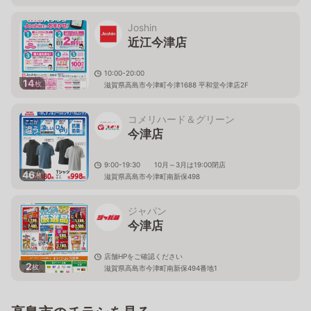
Joshin
近江今津店
10:00-20:00
14
枚
滋賀県高島市今津町今津1688 平和堂今津店2F
コメリハード＆グリーン
今津店
9:00-19:30 10月～3月は19:00閉店
46
枚
滋賀県高島市今津町南新保498
ジャパン
今津店
店舗HPをご確認ください
2
枚
滋賀県高島市今津町南新保494番地1