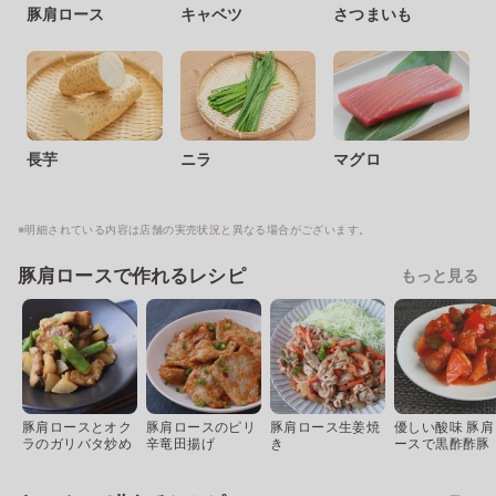
豚肩ロース
キャベツ
さつまいも
長芋
ニラ
マグロ
※明細されている内容は店舗の実売状況と異なる場合がございます。
豚肩ロースで作れるレシピ
もっと見る
豚肩ロースとオク
豚肩ロースのピリ
豚肩ロース生姜焼
優しい酸味 豚肩
ラのガリバタ炒め
辛竜田揚げ
き
ースで黒酢酢豚