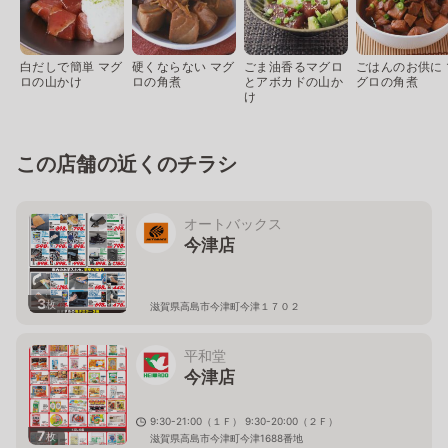
白だしで簡単 マグ
硬くならない マグ
ごま油香るマグロ
ごはんのお供に 
ロの山かけ
ロの角煮
とアボカドの山か
グロの角煮
け
この店舗の近くのチラシ
オートバックス
今津店
3
枚
滋賀県高島市今津町今津１７０２
平和堂
今津店
9:30-21:00（１Ｆ） 9:30-20:00（２Ｆ）
7
枚
滋賀県高島市今津町今津1688番地