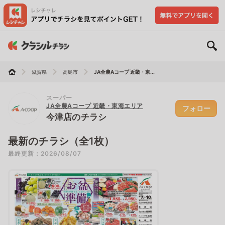
滋賀県
高島市
JA全農Aコープ 近畿・東...
スーパー
JA全農Aコープ 近畿・東海エリア
フォロー
今津店のチラシ
最新のチラシ（全1枚）
最終更新：2026/08/07