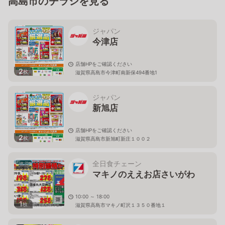
高島市のチラシを見る
ジャパン
今津店
店舗HPをご確認ください
2
枚
滋賀県高島市今津町南新保494番地1
ジャパン
新旭店
店舗HPをご確認ください
2
枚
滋賀県高島市新旭町新庄１００２
全日食チェーン
マキノのええお店さいがわ
10:00 ～ 18:00
1
枚
滋賀県高島市マキノ町沢１３５０番地１