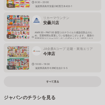
8:30～20:00
3
枚
滋賀県高島市安曇川町西万木433-1
リカーマウンテン
安曇川店
AM9:30～PM7:00 新型コロナウイルス感染症防止のた
め、営業時間を変更している場合がございます。 最新の
2
枚
営業状況はリカーマウンテン公式サイトをご確認くださ
い。
滋賀県高島市安曇川町西万木230
JA全農Aコープ 近畿・東海エリア
今津店
10:00～19:30
1
枚
滋賀県高島市今津町住吉2-5-5
すべて見る
ジャパンのチラシを見る