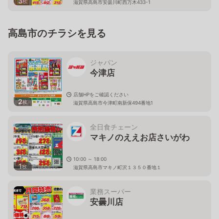
3
枚
滋賀県高島市安曇川町西万木433-1
高島市のチラシを見る
ジャパン
今津店
店舗HPをご確認ください
2
枚
滋賀県高島市今津町南新保494番地1
全日食チェーン
マキノのええお店さいがわ
10:00 ～ 18:00
1
枚
滋賀県高島市マキノ町沢１３５０番地１
業務スーパー
安曇川店