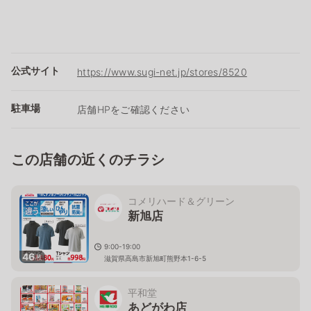
公式サイト
https://www.sugi-net.jp/stores/8520
駐車場
店舗HPをご確認ください
この店舗の近くのチラシ
コメリハード＆グリーン
新旭店
9:00-19:00
46
枚
滋賀県高島市新旭町熊野本1-6-5
平和堂
あどがわ店