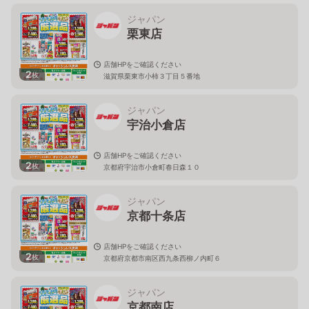
ジャパン
栗東店
店舗HPをご確認ください
2
枚
滋賀県栗東市小柿３丁目５番地
ジャパン
宇治小倉店
店舗HPをご確認ください
2
枚
京都府宇治市小倉町春日森１０
ジャパン
京都十条店
店舗HPをご確認ください
2
枚
京都府京都市南区西九条西柳ノ内町６
ジャパン
京都南店