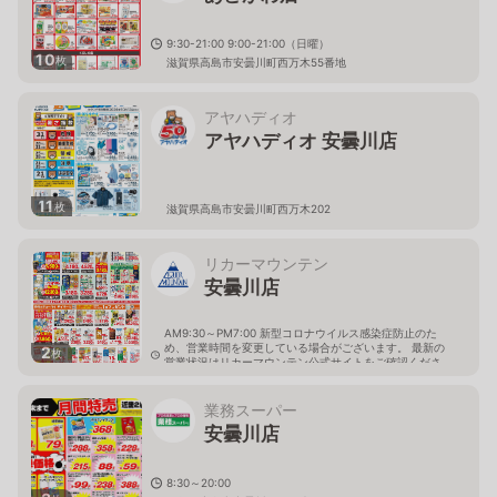
9:30-21:00 9:00-21:00（日曜）
10
枚
滋賀県高島市安曇川町西万木55番地
アヤハディオ
アヤハディオ 安曇川店
11
枚
滋賀県高島市安曇川町西万木202
リカーマウンテン
安曇川店
AM9:30～PM7:00 新型コロナウイルス感染症防止のた
め、営業時間を変更している場合がございます。 最新の
2
枚
営業状況はリカーマウンテン公式サイトをご確認くださ
い。
滋賀県高島市安曇川町西万木230
業務スーパー
安曇川店
8:30～20:00