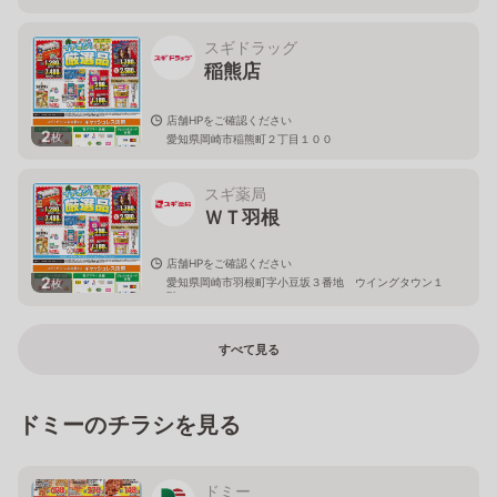
スギドラッグ
稲熊店
店舗HPをご確認ください
2
枚
愛知県岡崎市稲熊町２丁目１００
スギ薬局
ＷＴ羽根
店舗HPをご確認ください
2
愛知県岡崎市羽根町字小豆坂３番地 ウイングタウン１
枚
階
すべて見る
ドミーのチラシを見る
ドミー