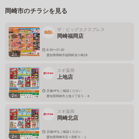
岡崎市のチラシを見る
ザ・ビッグエクスプレス
岡崎福岡店
8:30〜21:30
2
枚
愛知県岡崎市福岡町岩ケ崎28
スギ薬局
上地店
店舗HPをご確認ください
2
枚
愛知県岡崎市上地２丁目５－８
スギ薬局
岡崎北店
店舗HPをご確認ください
2
枚
愛知県岡崎市百々西町５－１