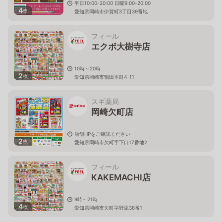
平日10:00-20:00 日曜9:00-20:00
4
枚
愛知県岡崎市伊賀町3丁目39番地
フィール
エクボ大樹寺店
10時～20時
2
枚
愛知県岡崎市鴨田本町4-11
スギ薬局
岡崎欠町店
店舗HPをご確認ください
2
枚
愛知県岡崎市欠町字下口17番地2
フィール
KAKEMACHI店
9時～21時
4
枚
愛知県岡崎市欠町字野添38番1