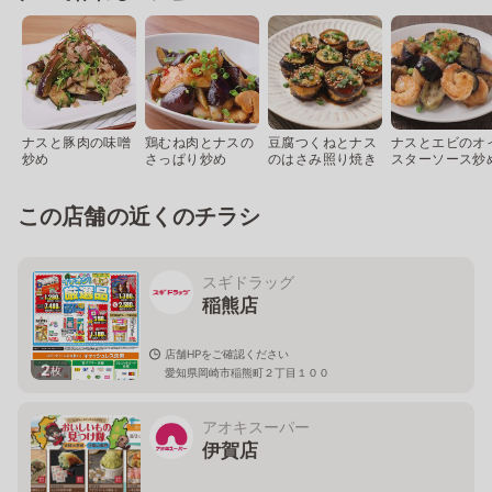
ナスと豚肉の味噌
鶏むね肉とナスの
豆腐つくねとナス
ナスとエビのオ
炒め
さっぱり炒め
のはさみ照り焼き
スターソース炒
この店舗の近くのチラシ
スギドラッグ
稲熊店
店舗HPをご確認ください
2
枚
愛知県岡崎市稲熊町２丁目１００
アオキスーパー
伊賀店