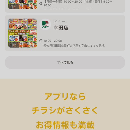
【月曜〜金曜】10:00～20:00 【土曜・日曜】9:30〜
20:00
1
枚
愛知県大府市桃山町一丁目１６８番地
ドミー
幸田店
10:00～20:00
1
枚
愛知県額田郡幸田町大字菱池字御林１３０番地
すべて見る