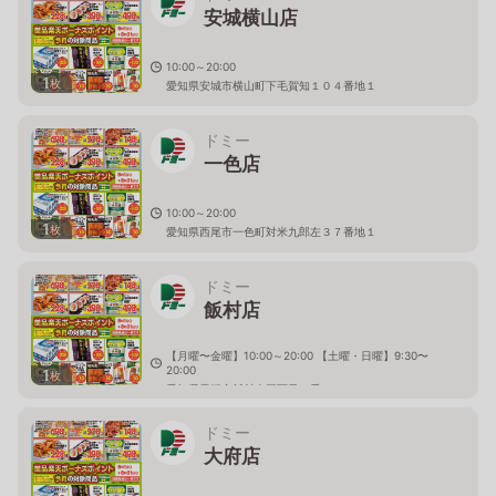
安城横山店
10:00～20:00
1
枚
愛知県安城市横山町下毛賀知１０４番地１
ドミー
一色店
10:00～20:00
1
枚
愛知県西尾市一色町対米九郎左３７番地１
ドミー
飯村店
【月曜〜金曜】10:00～20:00 【土曜・日曜】9:30〜
20:00
1
枚
愛知県豊橋市飯村南三丁目１番
ドミー
大府店