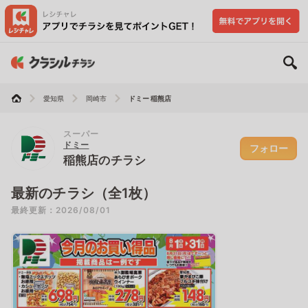
愛知県
岡崎市
ドミー 稲熊店
スーパー
ドミー
フォロー
稲熊店のチラシ
最新のチラシ（全1枚）
最終更新：2026/08/01