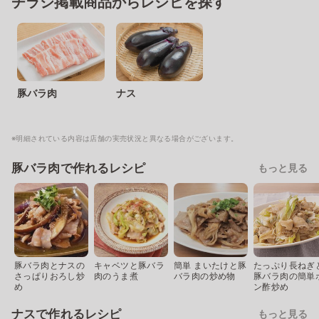
チラシ掲載商品からレシピを探す
豚バラ肉
ナス
※明細されている内容は店舗の実売状況と異なる場合がございます。
豚バラ肉で作れるレシピ
もっと見る
豚バラ肉とナスの
キャベツと豚バラ
簡単 まいたけと豚
たっぷり長ねぎ
さっぱりおろし炒
肉のうま煮
バラ肉の炒め物
豚バラ肉の簡単
め
ン酢炒め
ナスで作れるレシピ
もっと見る