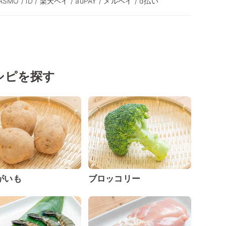
 PASMO / iD / 楽天ペイ / auPAY / メルペイ / d払い
シピを探す
がいも
ブロッコリー