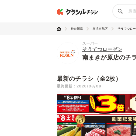
神奈川県
横浜市旭区
そうてつロー
スーパー
そうてつローゼン
南まきが原店のチ
最新のチラシ（全2枚）
最終更新：2026/08/08