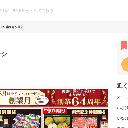
ゼン 南まきが原店
ラシ
近
オーケ
いな
いな