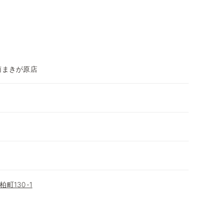
南まきが原店
町130-1