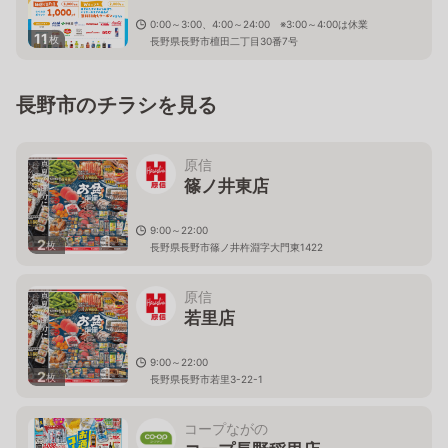
0:00～3:00、4:00～24:00 ※3:00～4:00は休業
11
枚
長野県長野市檀田二丁目30番7号
長野市のチラシを見る
原信
篠ノ井東店
9:00～22:00
2
枚
長野県長野市篠ノ井杵淵字大門東1422
原信
若里店
9:00～22:00
2
枚
長野県長野市若里3-22-1
コープながの