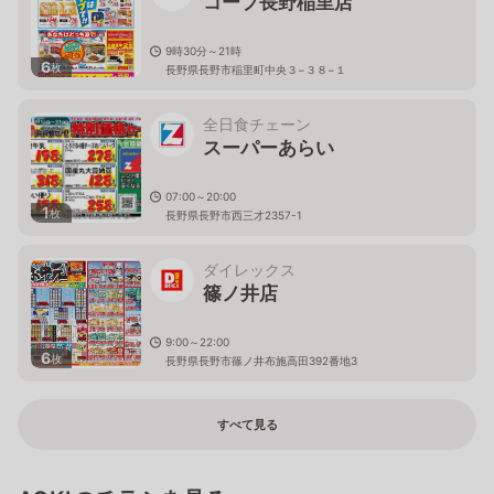
コープ長野稲里店
9時30分～21時
6
枚
長野県長野市稲里町中央３−３８−１
全日食チェーン
スーパーあらい
07:00～20:00
1
枚
長野県長野市西三才2357-1
ダイレックス
篠ノ井店
9:00～22:00
6
枚
長野県長野市篠ノ井布施高田392番地3
すべて見る