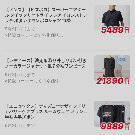
【メンズ】【ビズポロ】スーパーエアクー
ル クイックリードライ ノンアイロンストレ
ッチ ボタンダウンポロシャツ 市松
5489
税込
8月9日(日)まで
円
※特設コーナーにて特別価格...
【レディース】洗える 取り外しリボン付き
ノーカラージャケット風７分袖ワンピース
8月9日(日)まで
21890
税込
※特設コーナーにて特別価格...
円
【ユニセックス】ディズニーデザイン／リ
カバリーケアプラス ルームウェア メッシュ
半袖＆半ズボン
9889
税込
8月9日(日)まで
円