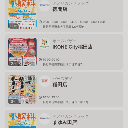
アメリカンドラッグ
徳間店
0:00～3:00、4:00～24:00 ※3:00～4:00は休業
11
枚
長野県長野市大字徳間3207番地
ホームバザー
IKONE City稲田店
10:00-20:00
2
枚
長野県長野市稲田３丁目31番7
バースデイ
稲田店
10:00-19:00
3
枚
長野県長野市稲田３丁目３３番７号
アメリカンドラッグ
まゆみ田店