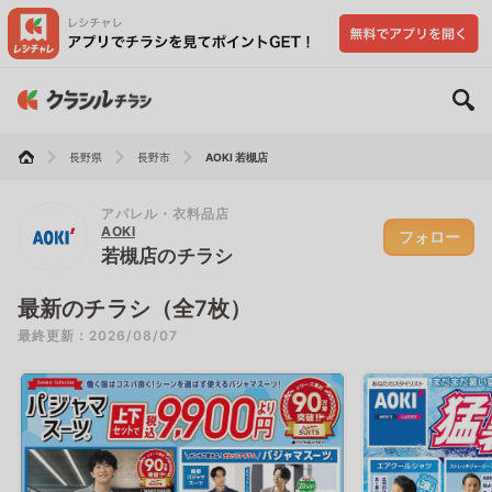
長野県
長野市
AOKI 若槻店
アパレル・衣料品店
AOKI
フォロー
若槻店のチラシ
最新のチラシ（全7枚）
最終更新：2026/08/07