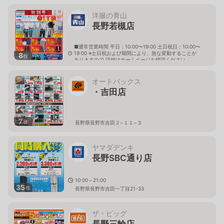
洋服の青山
長野若槻店
■通常営業時間 平日：10:00〜19:00 土日祝日：10:00〜
19:00 ※土日祝および期間により、急な変動することが
8
枚
ありますので 詳細はホームページを確認ください
長野県長野市稲田一丁目15番13号
オートバックス
・吉田店
7
枚
長野県長野市吉田２−１１−３
ヤマダデンキ
長野SBC通り店
10:00～21:00
35
枚
長野県長野市吉田一丁目21-33
ザ・ビッグ
長野三輪店