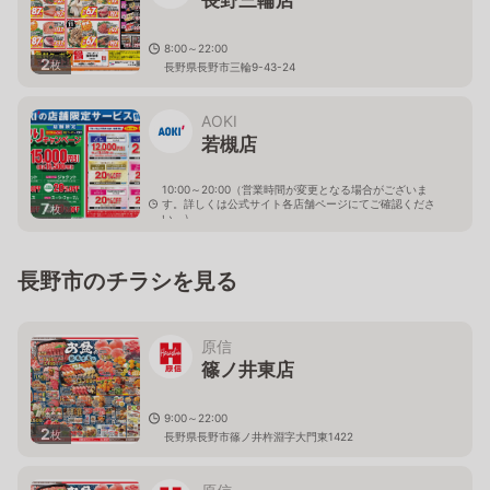
8:00～22:00
2
枚
長野県長野市三輪9-43-24
AOKI
若槻店
10:00～20:00（営業時間が変更となる場合がございま
す。詳しくは公式サイト各店舗ページにてご確認くださ
7
枚
い。）
長野県長野市稲田2-10-21
長野市のチラシを見る
原信
篠ノ井東店
9:00～22:00
2
枚
長野県長野市篠ノ井杵淵字大門東1422