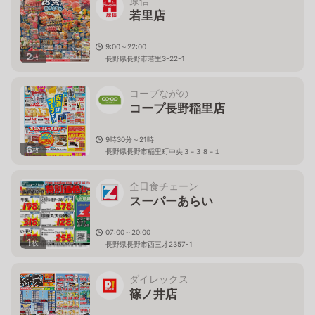
原信
若里店
9:00～22:00
2
枚
長野県長野市若里3-22-1
コープながの
コープ長野稲里店
9時30分～21時
6
枚
長野県長野市稲里町中央３−３８−１
全日食チェーン
スーパーあらい
07:00～20:00
1
枚
長野県長野市西三才2357-1
ダイレックス
篠ノ井店