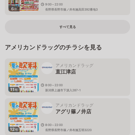
9:00～22:00
6
枚
長野県長野市篠ノ井布施高田392番地3
すべて見る
アメリカンドラッグのチラシを見る
アメリカンドラッグ
直江津店
8:00～22:00
11
枚
新潟県上越市下源入287-1
アメリカンドラッグ
アグリ篠ノ井店
8:00～22:00
12
枚
長野県長野市篠ノ井布施五明3220