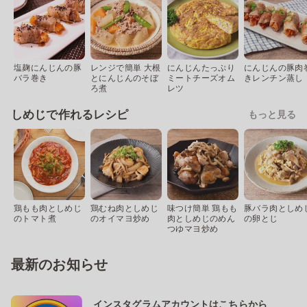
塩麹にんじんの豚
レンジで簡単 大根
にんじんたっぷり
にんじんの豚肉
バラ巻き
とにんじんのそぼ
ミートチーズオム
きレンチン蒸し
ろ煮
レツ
しめじで作れるレシピ
もっと見る
鶏もも肉としめじ
鶏むね肉としめじ
味つけ簡単 鶏もも
豚バラ肉としめ
のトマト煮
のオイマヨ炒め
肉としめじのめん
の卵とじ
つゆマヨ炒め
最新のお知らせ
インスタグラムアカウントはこちらから