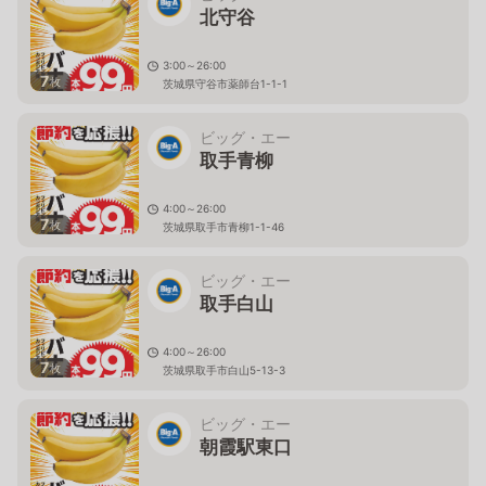
北守谷
3:00～26:00
7
枚
茨城県守谷市薬師台1-1-1
ビッグ・エー
取手青柳
4:00～26:00
7
枚
茨城県取手市青柳1-1-46
ビッグ・エー
取手白山
4:00～26:00
7
枚
茨城県取手市白山5-13-3
ビッグ・エー
朝霞駅東口