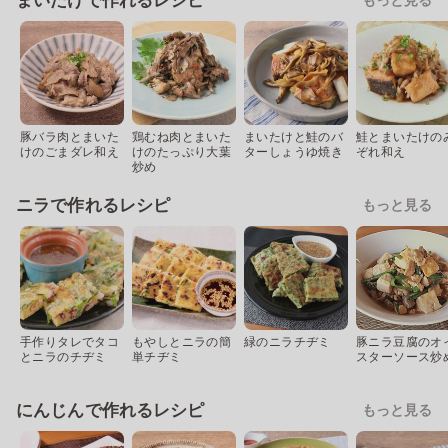
まいたけで作れるレシピ
豚バラ肉とまいた
鶏むね肉とまいた
まいたけと鮭のバ
鮭とまいたけの
けのごまダレ和え
けのたっぷり大葉
ターしょうゆ焼き
ぞれ和え
炒め
ニラで作れるレシピ
もっと見る
手作りタレでタコ
もやしとニラの簡
緑のニラチヂミ
豚ニラ豆腐のオ
とニラのチヂミ
単チヂミ
スターソース炒
にんじんで作れるレシピ
もっと見る