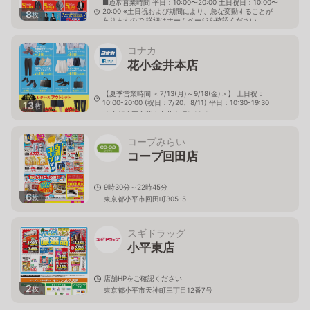
■通常営業時間 平日：10:00〜20:00 土日祝日：10:00〜
20:00 ※土日祝および期間により、急な変動することが
8
枚
ありますので 詳細はホームページを確認ください
東京都小平市鈴木町二丁目147番地の14
コナカ
花小金井本店
【夏季営業時間 ＜7/13(月)～9/18(金)＞】 土日祝：
10:00-20:00 (祝日：7/20、8/11) 平日：10:30-19:30
13
枚
東京都小平市花小金井南町1-16-1
コープみらい
コープ回田店
9時30分～22時45分
6
枚
東京都小平市回田町305-5
スギドラッグ
小平東店
店舗HPをご確認ください
2
枚
東京都小平市天神町三丁目12番7号