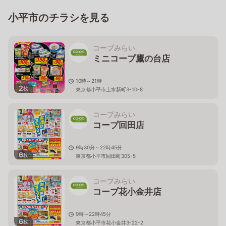
小平市のチラシを見る
コープみらい
ミニコープ鷹の台店
10時～21時
2
枚
東京都小平市上水新町3-10-8
コープみらい
コープ回田店
9時30分～22時45分
6
枚
東京都小平市回田町305-5
コープみらい
コープ花小金井店
9時～22時45分
6
枚
東京都小平市花小金井3-22-2