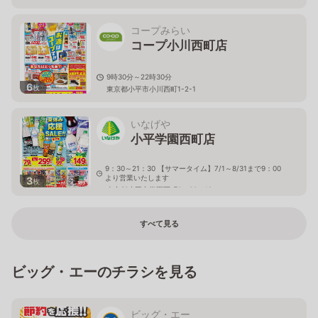
コープみらい
コープ小川西町店
9時30分～22時30分
6
枚
東京都小平市小川西町1-2-1
いなげや
小平学園西町店
9：30～21：30 【サマータイム】7/1～8/31まで9：00
より営業いたします
3
枚
東京都小平市学園西町3－30－18
すべて見る
ビッグ・エーのチラシを見る
ビッグ・エー