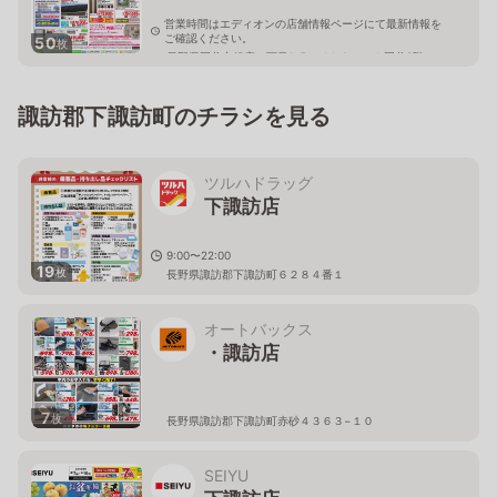
営業時間はエディオンの店舗情報ページにて最新情報を
ご確認ください。
50
枚
長野県岡谷市銀座一丁目1-5レイクウォーク岡谷3階
諏訪郡下諏訪町のチラシを見る
ツルハドラッグ
下諏訪店
9:00〜22:00
19
枚
長野県諏訪郡下諏訪町６２８４番１
オートバックス
・諏訪店
7
枚
長野県諏訪郡下諏訪町赤砂４３６３−１０
SEIYU