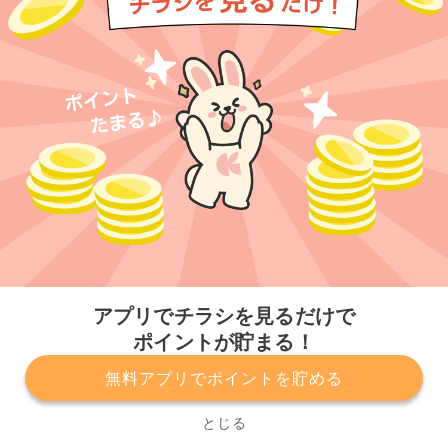
今すぐアプリをダウンロードする
アプリでチラシを見るだけで
ポイントが貯まる！
無料アプリでポイントを貯める
プライバシーポリシー
利用規約
運営会社
サービスに関してのお問い合わせ
チラシ掲載をお考えの方
とじる