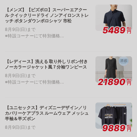
【メンズ】【ビズポロ】スーパーエアクー
ル クイックリードライ ノンアイロンストレ
ッチ ボタンダウンポロシャツ 市松
5489
税込
8月9日(日)まで
円
※特設コーナーにて特別価格...
【レディース】洗える 取り外しリボン付き
ノーカラージャケット風７分袖ワンピース
8月9日(日)まで
21890
税込
※特設コーナーにて特別価格...
円
【ユニセックス】ディズニーデザイン／リ
カバリーケアプラス ルームウェア メッシュ
半袖＆半ズボン
9889
税込
8月9日(日)まで
円