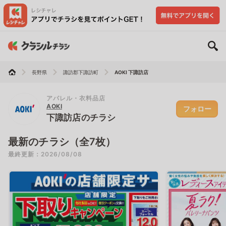
長野県
諏訪郡下諏訪町
AOKI 下諏訪店
アパレル・衣料品店
AOKI
フォロー
下諏訪店のチラシ
最新のチラシ（全7枚）
最終更新：2026/08/08