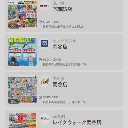
SEIYU
下諏訪店
5:00〜25:00
2
枚
長野県諏訪郡下諏訪町矢木西21
ヤマダデンキ
岡谷店
10:00～20:00
27
枚
長野県岡谷市長地源2丁目5番41号
アピタ
岡谷店
09:00-21:00
2
枚
長野県岡谷市銀座一丁目１番５号
EDION
レイクウォーク岡谷店