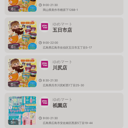
9:00-21:30
4
枚
岡山県美作市楢原下1268-1
ゆめマート
五日市店
9:00-22:00
4
枚
広島県広島市佐伯区五日市五丁目5-17
ゆめマート
川尻店
8:30-21:30
6
枚
広島県呉市川尻町西1丁目25-30
ゆめマート
祇園店
9:00-21:30
5
枚
広島県広島市安佐南区西原5丁目19-44