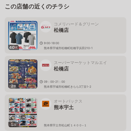
この店舗の近くのチラシ
コメリハード＆グリーン
松橋店
9:00-18:00
40
枚
熊本県宇城市松橋町松橋字浜田210-1
スーパーマーケットマルエイ
松橋店
09：00-21：00
2
枚
熊本県宇城市松橋町きらら3丁目1-2
オートバックス
熊本宇土
5
枚
熊本県宇土市松山町１４００−１