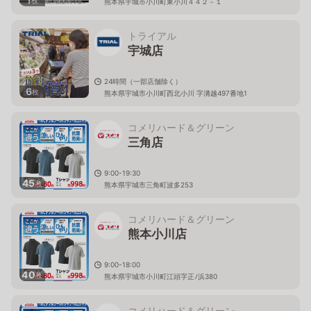
熊本県宇城市小川町東小川４４２－１
トライアル
宇城店
24時間（一部店舗除く）
6
枚
熊本県宇城市小川町西北小川 字溝越497番地1
コメリハード＆グリーン
三角店
9:00-19:30
45
枚
熊本県宇城市三角町波多253
コメリハード＆グリーン
熊本小川店
9:00-18:00
40
枚
熊本県宇城市小川町江頭字正ﾉ浜380
コメリハード＆グリーン