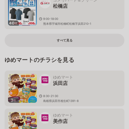
松橋店
9:00-18:00
40
枚
熊本県宇城市松橋町松橋字浜田210-1
すべて見る
ゆめマートのチラシを見る
ゆめマート
浜田店
8:30-21:30
3
枚
島根県浜田市相生町1391-8
ゆめマート
美作店