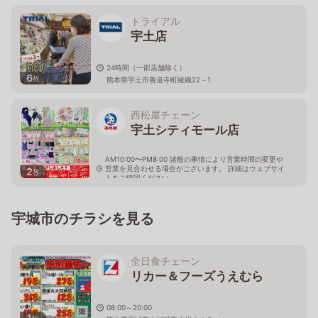
トライアル
宇土店
24時間（一部店舗除く）
6
枚
熊本県宇土市善道寺町綾織22－1
西松屋チェーン
宇土シティモール店
AM10:00〜PM8:00 諸般の事情により営業時間の変更や
営業を見合わせる場合がございます。 詳細はウェブサイ
2
枚
トをご確認ください。
熊本県宇土市善道寺町綾織95
宇城市のチラシを見る
全日食チェーン
リカー＆フーズうえむら
08:00～20:00
1
枚