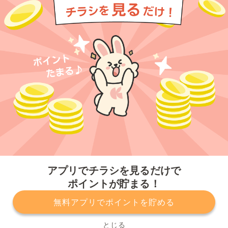
今すぐアプリをダウンロードする
アプリでチラシを見るだけで
ポイントが貯まる！
無料アプリでポイントを貯める
プライバシーポリシー
利用規約
運営会社
サービスに関してのお問い合わせ
チラシ掲載をお考えの方
とじる