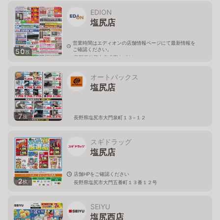
EDION
塩尻店
営業時間はエディオンの店舗情報ページにて最新情報を
ご確認ください。
50
枚
長野県塩尻市広丘高出1788
オートバックス
塩尻店
7
枚
長野県塩尻市大門泉町１３−１２
スギドラッグ
塩尻店
店舗HPをご確認ください
2
枚
長野県塩尻市大門五番町１３番１２号
SEIYU
塩尻西店