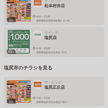
ザ・ビッグ
松本村井店
9:00～22:00
2
枚
長野県松本市村井町南2-21-45
カインズ
塩尻店
9:30～20:00
63
枚
長野県塩尻市広丘高出 1575
塩尻市のチラシを見る
ザ・ビッグ
塩尻広丘店
7:00～24:00
2
枚
長野県塩尻市広丘高出1783-1