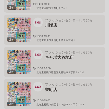
10:00-19:00
3
枚
北海道函館市大森町２７−１
ファッションセンターしまむら
川端店
10:00-19:00
3
枚
北海道旭川市川端町７条１０丁目１
ファッションセンターしまむら
キャポ大谷地店
10:00-20:00
3
枚
北海道札幌市厚別区大谷地東３丁目３−２０
ファッションセンターしまむら
栄町店
10:00-19:00
3
枚
北海道札幌市東区北４２条東１３丁目１−２