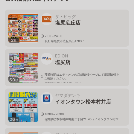
ザ・ビッグ
塩尻広丘店
7:00～24:00
2
枚
長野県塩尻市広丘高出1783-1
EDION
塩尻店
営業時間はエディオンの店舗情報ページにて最新情報を
ご確認ください。
50
枚
長野県塩尻市広丘高出1788
ヤマダデンキ
イオンタウン松本村井店
10:00～20:00
26
長野県松本市村井町南二丁目21-45（イオンタウン松本
枚
村井内 2F）