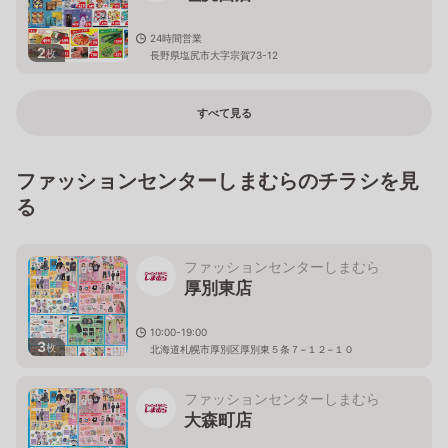
24時間営業
2
枚
長野県塩尻市大字宗賀73-12
すべて見る
ファッションセンターしまむらのチラシを見
る
ファッションセンターしまむら
厚別東店
10:00-19:00
3
枚
北海道札幌市厚別区厚別東５条７−１２−１０
ファッションセンターしまむら
大森町店