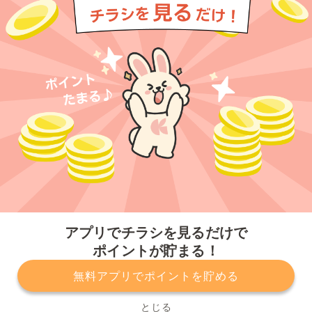
今すぐアプリをダウンロードする
アプリでチラシを見るだけで
ポイントが貯まる！
無料アプリでポイントを貯める
プライバシーポリシー
利用規約
運営会社
サービスに関してのお問い合わせ
チラシ掲載をお考えの方
とじる