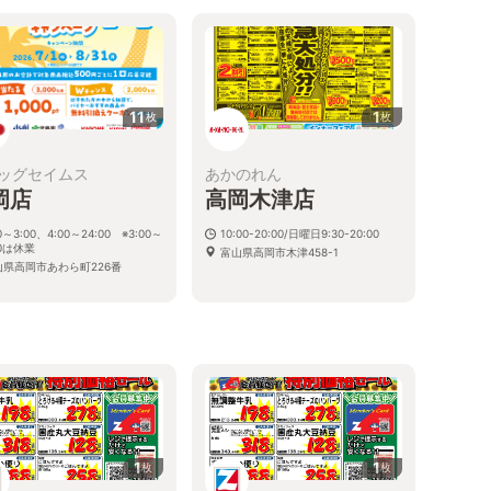
11
1
枚
枚
ッグセイムス
あかのれん
岡店
高岡木津店
0～3:00、4:00～24:00 ※3:00～
10:00-20:00/日曜日9:30-20:00
00は休業
富山県高岡市木津458-1
山県高岡市あわら町226番
1
1
枚
枚