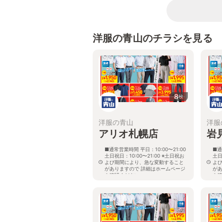
洋服の青山のチラシを見る
8
枚
洋服の青山
洋服
アリオ札幌店
岩
■通常営業時間 平日：10:00〜21:00
■通
土日祝日：10:00〜21:00 ※土日祝お
土日
よび期間により、急な変動すること
よ
がありますので 詳細はホームページ
が
を確認ください
を
北海道札幌市東区北七条東九丁目2番
北
20号 アリオ札幌３階