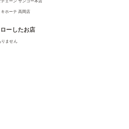
食チェーン サンコー本店
・キホーテ 高岡店
ォローしたお店
ありません