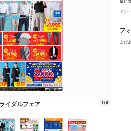
全日
ドン
フ
まだ
1/8
ブライダルフェア