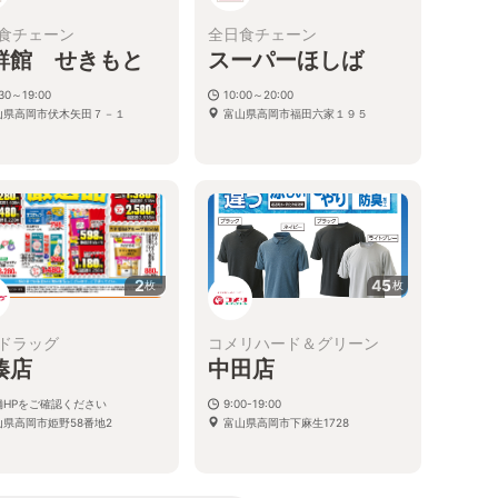
食チェーン
全日食チェーン
鮮館 せきもと
スーパーほしば
:30～19:00
10:00～20:00
山県高岡市伏木矢田７－１
富山県高岡市福田六家１９５
2
45
枚
枚
ドラッグ
コメリハード＆グリーン
湊店
中田店
舗HPをご確認ください
9:00-19:00
山県高岡市姫野58番地2
富山県高岡市下麻生1728