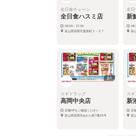
全日食チェーン
全日
全日食ハスミ店
新
09:00～21:00
08
富山県高岡市蓮美町２－５７
富
2
枚
スギドラッグ
スギ
高岡中央店
新
店舗HPをご確認ください
店
富山県高岡市あわら町7番55号
富