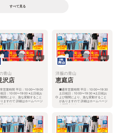
すべて見る
8
8
枚
枚
の青山
洋服の青山
見沢店
恵庭店
常営業時間 平日：10:00〜19:00
■通常営業時間 平日：10:00〜19:30
祝日：10:00〜19:00 ※土日祝お
土日祝日：10:00〜19:30 ※土日祝お
び期間により、急な変動すること
よび期間により、急な変動すること
ありますので 詳細はホームページ
がありますので 詳細はホームページ
確認ください
を確認ください
海道岩見沢市大和二条八丁目6番地
北海道恵庭市黄金南六丁目10番地の
5