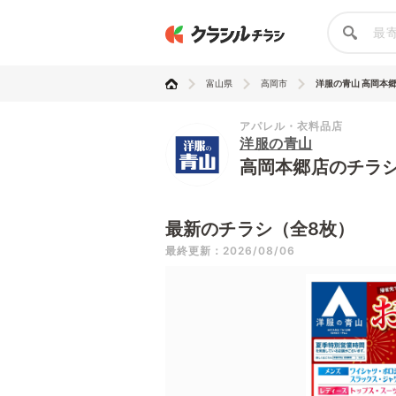
富山県
高岡市
洋服の青山 高岡本
アパレル・衣料品店
洋服の青山
高岡本郷店のチラ
最新のチラシ（全8枚）
最終更新：2026/08/06