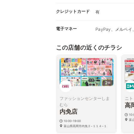
クレジットカード
有
電子マネー
PayPay、メルペイ、
この店舗の近くのチラシ
2
枚
ファッションセンターしま
ニト
高
むら
内免店
10:
富
10:00-19:00
富山県高岡市内免２−１１４−１