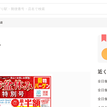
郷店
シ
近
全日
全日
全日