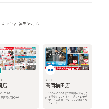
QuicPay、楽天Edy、iD
4
8
枚
枚
リ
AOKI
岡店
高岡横田店
00-20:00
10:00～20:00（営業時間が変更とな
る場合がございます。詳しくは公式
山県高岡市西町6-1
サイト各店舗ページにてご確認くだ
さい。）
富山県高岡市宮田町1-2