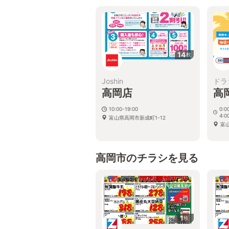
14
枚
Joshin
ドラ
高岡店
高
10:00-19:00
0:0
4:
富山県高岡市新成町1-12
富
高岡市のチラシを見る
1
枚