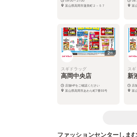
09:00～21:00
08
富山県高岡市蓮美町２－５７
富
2
枚
スギドラッグ
スギ
高岡中央店
新
店舗HPをご確認ください
店
富山県高岡市あわら町7番55号
富
ファッションセンターしま