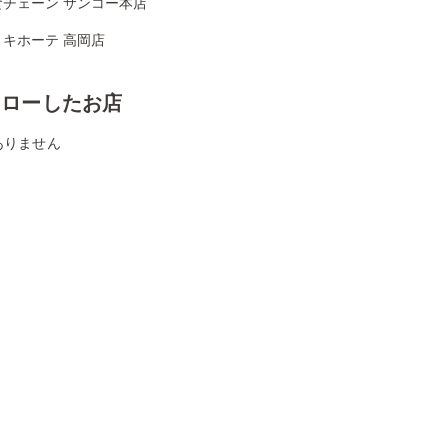
食チェーン サンコー本店
・キホーテ 高岡店
ォローしたお店
ありません