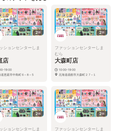
2
2
枚
枚
ッションセンターしま
ファッションセンターしま
むら
庭店
大森町店
00-19:00
10:00-19:00
海道恵庭市中島町６−８−５
北海道函館市大森町２７−１
2
2
枚
枚
ッションセンターしま
ファッションセンターしま