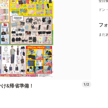
全日
ドン
フ
まだ
1/2
かけ&帰省準備！