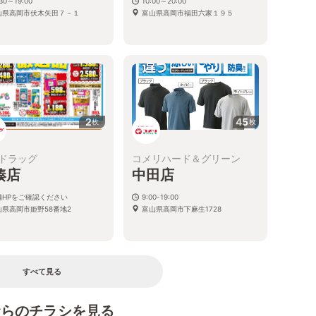
:30～19:00
10:00～20:00
山県高岡市伏木矢田７－１
富山県高岡市福田六家１９５
2
45
枚
枚
ドラッグ
コメリハード＆グリーン
湊店
中田店
舗HPをご確認ください
9:00-19:00
山県高岡市姫野58番地2
富山県高岡市下麻生1728
すべて見る
むらのチラシを見る