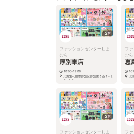
2
枚
ファッションセンターしま
ファ
むら
むら
厚別東店
恵
10:00-19:00
10:
北海道札幌市厚別区厚別東５条７−１
北
２−１０
2
枚
ファッションセンターしま
ファ