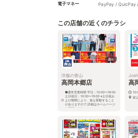
電子マネー
PayPay / QuicPay 
この店舗の近くのチラシ
8
枚
洋服の青山
Josh
高岡本郷店
高
■通常営業時間 平日：10:00〜19:00
10:
土日祝日：10:00〜19:00 ※土日祝お
富
よび期間により、急な変動すること
がありますので 詳細はホームページ
を確認ください
富山県高岡市本郷二丁目1番10号