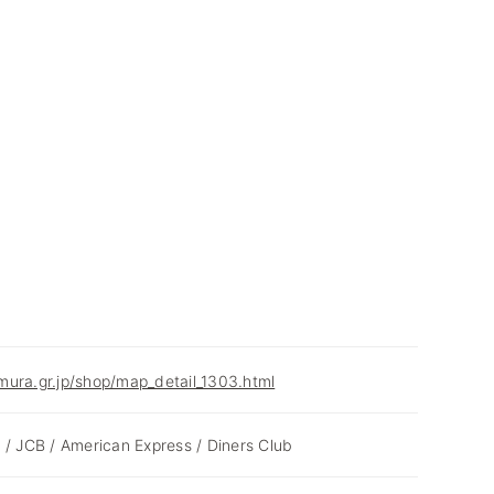
ura.gr.jp/shop/map_detail_1303.html
 / JCB / American Express / Diners Club