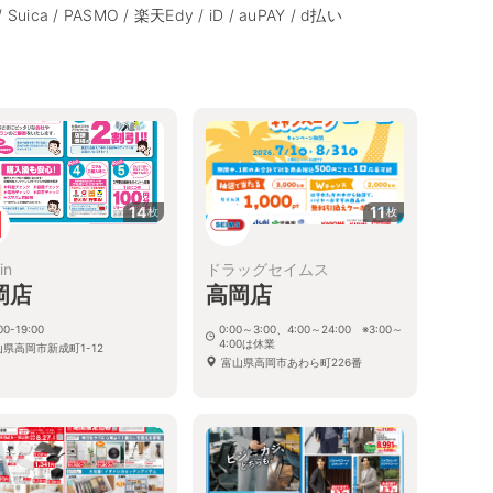
/ Suica / PASMO / 楽天Edy / iD / auPAY / d払い
14
11
枚
枚
in
ドラッグセイムス
岡店
高岡店
00-19:00
0:00～3:00、4:00～24:00 ※3:00～
4:00は休業
山県高岡市新成町1-12
富山県高岡市あわら町226番