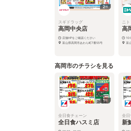
2
枚
スギドラッグ
ニト
高岡中央店
高
店舗HPをご確認ください
10:
富山県高岡市あわら町7番55号
富
高岡市のチラシを見る
1
枚
全日食チェーン
全日
全日食ハスミ店
新