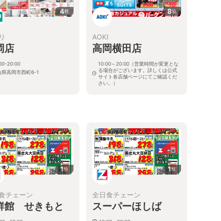
4
8
枚
枚
リ
AOKI
岡店
高岡横田店
00-20:00
10:00～20:00（営業時間が変更とな
る場合がございます。詳しくは公式
山県高岡市西町6-1
サイト各店舗ページにてご確認くだ
さい。）
富山県高岡市宮田町1-2
1
1
枚
枚
食チェーン
全日食チェーン
鮮館 せきもと
スーパーほしば