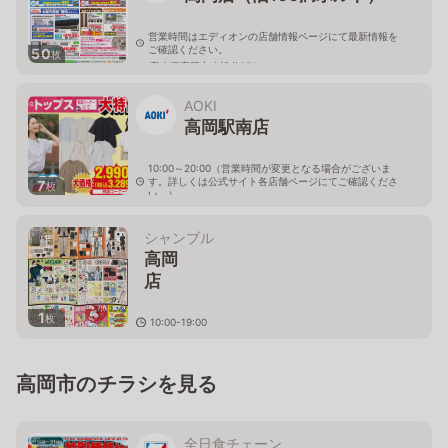
営業時間はエディオンの店舗情報ページにて最新情報を
ご確認ください。
50
枚
富山県高岡市赤祖父671
AOKI
高岡駅南店
10:00～20:00（営業時間が変更となる場合がございま
す。詳しくは公式サイト各店舗ページにてご確認くださ
7
枚
い。）
富山県高岡市赤祖父743
シャンブル
高岡
1
枚
10:00-19:00
富山県高岡市問屋町９７－
２
高岡市のチラシを見る
全日食チェーン