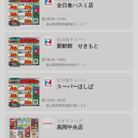
全日食ハスミ店
09:00～21:00
1
枚
富山県高岡市蓮美町２－５７
全日食チェーン
新鮮館 せきもと
08:30～19:00
1
枚
富山県高岡市伏木矢田７－１
全日食チェーン
スーパーほしば
10:00～20:00
1
枚
富山県高岡市福田六家１９５
スギドラッグ
高岡中央店