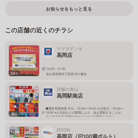
お知らせをもっと見る
この店舗の近くのチラシ
ヤマダデンキ
高岡店
10:00～21:00
36
枚
富山県高岡市下黒田1811番地
洋服の青山
高岡駅南店
■通常営業時間 平日：10:00〜19:00 土日祝日：10:00〜
19:00 ※土日祝および期間により、急な変動することが
8
枚
ありますので 詳細はホームページを確認ください
富山県高岡市下伏間江364番地2
EDION
高岡店（旧100満ボルト）