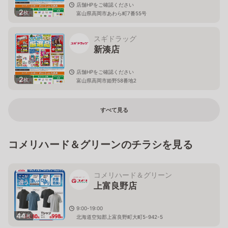
店舗HPをご確認ください
2
枚
富山県高岡市あわら町7番55号
スギドラッグ
新湊店
店舗HPをご確認ください
2
枚
富山県高岡市姫野58番地2
すべて見る
コメリハード＆グリーンのチラシを見る
コメリハード＆グリーン
上富良野店
9:00-19:00
44
枚
北海道空知郡上富良野町大町5-942-5