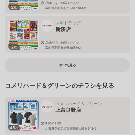
店舗HPをご確認ください
2
枚
富山県高岡市あわら町7番55号
スギドラッグ
新湊店
店舗HPをご確認ください
2
枚
富山県高岡市姫野58番地2
すべて見る
コメリハード＆グリーンのチラシを見る
コメリハード＆グリーン
上富良野店
9:00-19:00
45
枚
北海道空知郡上富良野町大町5-942-5