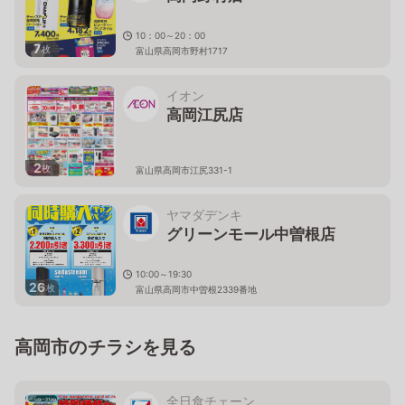
10：00～20：00
7
枚
富山県高岡市野村1717
イオン
高岡江尻店
2
枚
富山県高岡市江尻331-1
ヤマダデンキ
グリーンモール中曽根店
10:00～19:30
26
枚
富山県高岡市中曽根2339番地
高岡市のチラシを見る
全日食チェーン