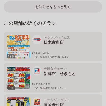
お知らせをもっと見る
この店舗の近くのチラシ
ドラッグセイムス
伏木古府店
8:30～22:00
12
枚
富山県高岡市伏木古府2-184-3
全日食チェーン
新鮮館 せきもと
08:30～19:00
1
枚
富山県高岡市伏木矢田７－１
ドラッグトップス
高岡野村店