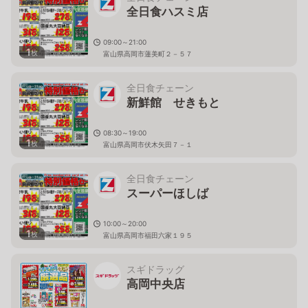
全日食ハスミ店
09:00～21:00
1
枚
富山県高岡市蓮美町２－５７
全日食チェーン
新鮮館 せきもと
08:30～19:00
1
枚
富山県高岡市伏木矢田７－１
全日食チェーン
スーパーほしば
10:00～20:00
1
枚
富山県高岡市福田六家１９５
スギドラッグ
高岡中央店