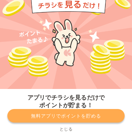
今すぐアプリをダウンロードする
アプリでチラシを見るだけで
ポイントが貯まる！
無料アプリでポイントを貯める
プライバシーポリシー
利用規約
運営会社
サービスに関してのお問い合わせ
チラシ掲載をお考えの方
とじる