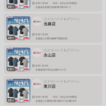
9:00-19:30 10月～3月は19:00閉店
45
枚
北海道石狩郡当別町樺戸町347-2
コメリハード＆グリーン
当麻店
9:00-19:30
45
枚
北海道上川郡当麻町宇園別2区
コメリハード＆グリーン
永山店
9:00-20:00
50
枚
北海道旭川市永山8条4-5-12
コメリハード＆グリーン
東川店
9:00-19:30 10月～3月は19:00閉店
45
枚
北海道上川郡東川町北町4丁目2番15号