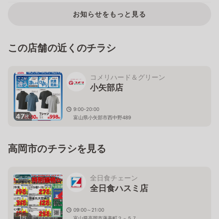
お知らせをもっと見る
この店舗の近くのチラシ
コメリハード＆グリーン
小矢部店
9:00-20:00
47
枚
富山県小矢部市西中野489
高岡市のチラシを見る
全日食チェーン
全日食ハスミ店
09:00～21:00
1
枚
富山県高岡市蓮美町２－５７