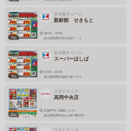
全日食チェーン
新鮮館 せきもと
08:30～19:00
1
枚
富山県高岡市伏木矢田７－１
全日食チェーン
スーパーほしば
10:00～20:00
1
枚
富山県高岡市福田六家１９５
スギドラッグ
高岡中央店
店舗HPをご確認ください
2
枚
富山県高岡市あわら町7番55号
スギドラッグ