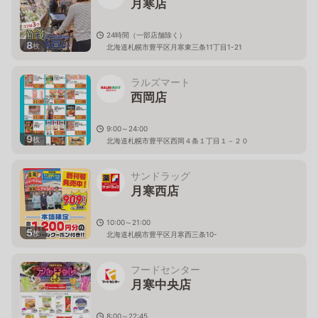
月寒店
24時間（一部店舗除く）
8
枚
北海道札幌市豊平区月寒東三条11丁目1-21
ラルズマート
西岡店
9:00～24:00
9
枚
北海道札幌市豊平区西岡４条１丁目１－２０
サンドラッグ
月寒西店
10:00～21:00
5
枚
北海道札幌市豊平区月寒西三条10-
フードセンター
月寒中央店
8:00～22:45