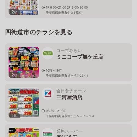
1F 9:00-21:00 2F 9:00-20:00
2
枚
千葉県四街道市中央5番地
四街道市のチラシを見る
コープみらい
ミニコープ旭ケ丘店
10時～19時
2
枚
千葉県四街道市旭ケ丘4-23-11
全日食チェーン
三河屋酒店
08:30～21:00
1
枚
千葉県四街道市旭ヶ丘５－７－２４
業務スーパー