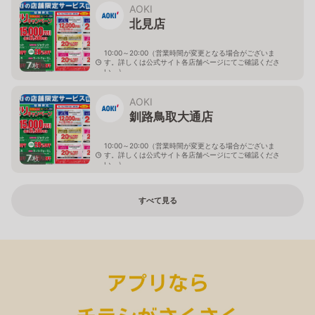
AOKI
北見店
10:00～20:00（営業時間が変更となる場合がございま
す。詳しくは公式サイト各店舗ページにてご確認くださ
7
枚
い。）
北海道北見市中央三輪2-403-2
AOKI
釧路鳥取大通店
10:00～20:00（営業時間が変更となる場合がございま
す。詳しくは公式サイト各店舗ページにてご確認くださ
7
枚
い。）
北海道釧路市鳥取大通2-6-13 アクロスプラザ鳥取大通
すべて見る