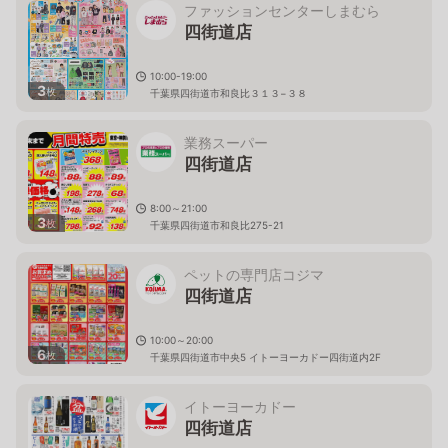
ファッションセンターしまむら
四街道店
10:00-19:00
3
枚
千葉県四街道市和良比３１３−３８
業務スーパー
四街道店
8:00～21:00
3
枚
千葉県四街道市和良比275-21
ペットの専門店コジマ
四街道店
10:00～20:00
6
枚
千葉県四街道市中央5 イトーヨーカドー四街道内2F
イトーヨーカドー
四街道店