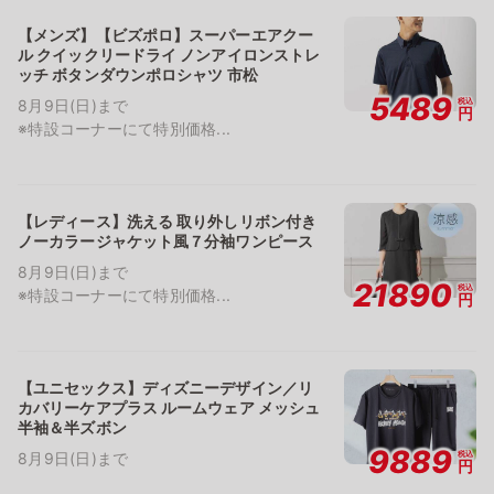
【メンズ】【ビズポロ】スーパーエアクー
ル クイックリードライ ノンアイロンストレ
ッチ ボタンダウンポロシャツ 市松
5489
税込
8月9日(日)まで
円
※特設コーナーにて特別価格...
【レディース】洗える 取り外しリボン付き
ノーカラージャケット風７分袖ワンピース
8月9日(日)まで
21890
税込
※特設コーナーにて特別価格...
円
【ユニセックス】ディズニーデザイン／リ
カバリーケアプラス ルームウェア メッシュ
半袖＆半ズボン
9889
税込
8月9日(日)まで
円