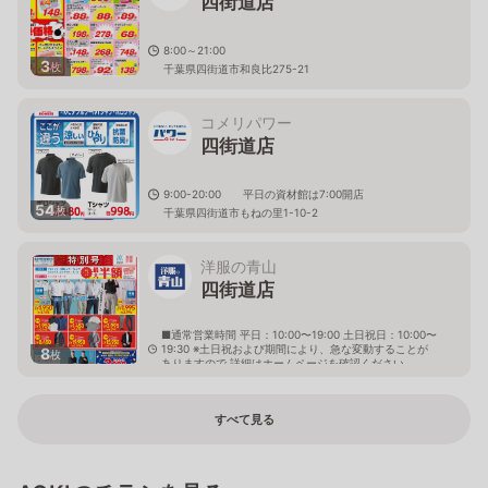
四街道店
8:00～21:00
3
枚
千葉県四街道市和良比275-21
コメリパワー
四街道店
9:00-20:00 平日の資材館は7:00開店
54
枚
千葉県四街道市もねの里1-10-2
洋服の青山
四街道店
■通常営業時間 平日：10:00〜19:00 土日祝日：10:00〜
19:30 ※土日祝および期間により、急な変動することが
8
枚
ありますので 詳細はホームページを確認ください
千葉県四街道市大日466番地13
すべて見る