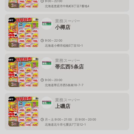
9:00～22:00
3
枚
北海道恵庭市中島町6丁目7番地4
業務スーパー
小樽店
9:00～22:00
3
枚
北海道小樽市稲穂5丁目10-1
業務スーパー
帯広西5条店
9:00～20:00
3
枚
北海道帯広市西5条南18-7-7
業務スーパー
上磯店
月～土:9:00～21:00 日:9:00～20:00
3
枚
北海道北斗市七重浜7丁目12-1