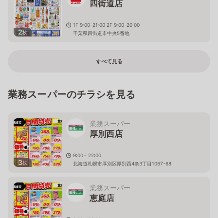
四街道店
1F 9:00-21:00 2F 9:00-20:00
2
枚
千葉県四街道市中央5番地
すべて見る
業務スーパーのチラシを見る
業務スーパー
厚別西店
9:00～22:00
3
枚
北海道札幌市厚別区厚別西4条3丁目1067-68
業務スーパー
恵庭店