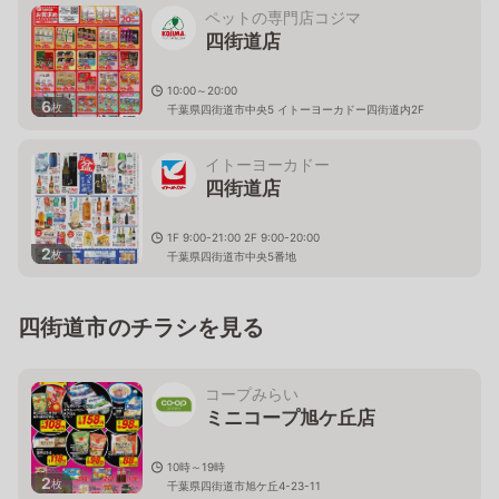
ペットの専門店コジマ
四街道店
10:00～20:00
6
枚
千葉県四街道市中央5 イトーヨーカドー四街道内2F
イトーヨーカドー
四街道店
1F 9:00-21:00 2F 9:00-20:00
2
枚
千葉県四街道市中央5番地
四街道市のチラシを見る
コープみらい
ミニコープ旭ケ丘店
10時～19時
2
枚
千葉県四街道市旭ケ丘4-23-11