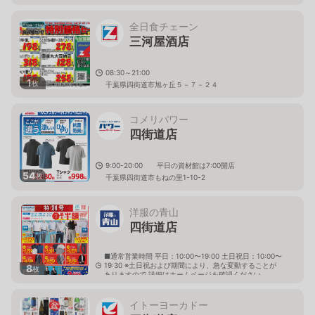
全日食チェーン
三河屋酒店
08:30～21:00
1
枚
千葉県四街道市旭ヶ丘５－７－２４
コメリパワー
四街道店
9:00-20:00 平日の資材館は7:00開店
54
枚
千葉県四街道市もねの里1-10-2
洋服の青山
四街道店
■通常営業時間 平日：10:00〜19:00 土日祝日：10:00〜
19:30 ※土日祝および期間により、急な変動することが
8
枚
ありますので 詳細はホームページを確認ください
千葉県四街道市大日466番地13
イトーヨーカドー