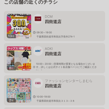
この店舗の近くのチラシ
DCM
四街道店
09:30～19:00
13
枚
千葉県四街道市和良比字長作274-1
AOKI
四街道店
10:00～20:00（営業時間が変更となる場合がございま
す。詳しくは公式サイト各店舗ページにてご確認くださ
8
枚
い。）
千葉県四街道市和良比270-1
ファッションセンターしまむら
四街道店
10:00-19:00
2
枚
千葉県四街道市和良比３１３−３８