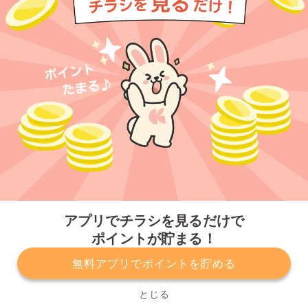
今すぐアプリをダウンロードする
アプリでチラシを見るだけで
ポイントが貯まる！
無料アプリでポイントを貯める
プライバシーポリシー
利用規約
運営会社
サービスに関してのお問い合わせ
チラシ掲載をお考えの方
とじる