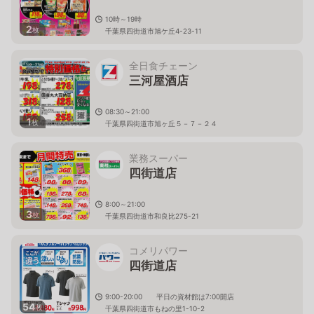
10時～19時
2
枚
千葉県四街道市旭ケ丘4-23-11
全日食チェーン
三河屋酒店
08:30～21:00
1
枚
千葉県四街道市旭ヶ丘５－７－２４
業務スーパー
四街道店
8:00～21:00
3
枚
千葉県四街道市和良比275-21
コメリパワー
四街道店
9:00-20:00 平日の資材館は7:00開店
54
枚
千葉県四街道市もねの里1-10-2