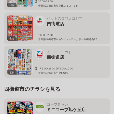
10:00-19:00
3
枚
千葉県四街道市和良比３１３−３８
ペットの専門店コジマ
四街道店
10:00～20:00
6
枚
千葉県四街道市中央5 イトーヨーカドー四街道内2F
イトーヨーカドー
四街道店
1F 9:00-21:00 2F 9:00-20:00
2
枚
千葉県四街道市中央5番地
四街道市のチラシを見る
コープみらい
ミニコープ旭ケ丘店