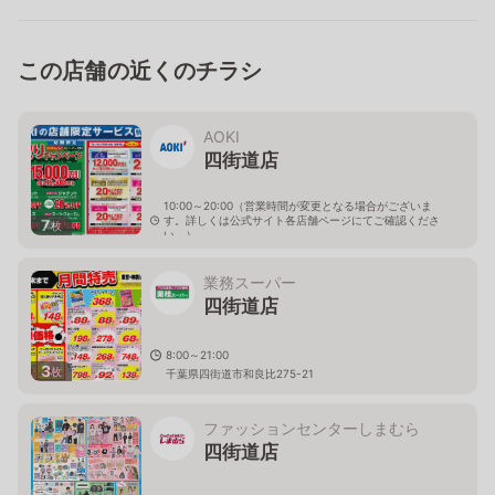
この店舗の近くのチラシ
AOKI
四街道店
10:00～20:00（営業時間が変更となる場合がございま
す。詳しくは公式サイト各店舗ページにてご確認くださ
7
枚
い。）
千葉県四街道市和良比270-1
業務スーパー
四街道店
8:00～21:00
3
枚
千葉県四街道市和良比275-21
ファッションセンターしまむら
四街道店