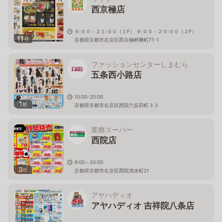
西京極店
９:００－２１:００（１F） ９:００－２０:００（２F）
11
枚
京都府京都市右京区西京極畔勝町71-1
ファッションセンターしまむら
五条西小路店
10:00-20:00
1
枚
京都府京都市右京区西院六反田町３３
業務スーパー
西院店
9:00～20:00
3
枚
京都府京都市右京区西院清水町21
アヤハディオ
アヤハディオ 吉祥院八条店