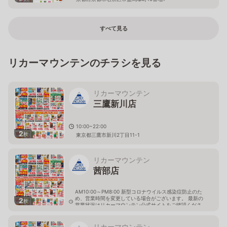
すべて見る
リカーマウンテンのチラシを見る
リカーマウンテン
三鷹新川店
10:00~22:00
2
枚
東京都三鷹市新川2丁目11-1
リカーマウンテン
茜部店
AM10:00～PM8:00 新型コロナウイルス感染症防止のた
め、営業時間を変更している場合がございます。 最新の
2
枚
営業状況はリカーマウンテン公式サイトをご確認くださ
い。
岐阜県岐阜市茜部新所4-144-1
リカーマウンテン