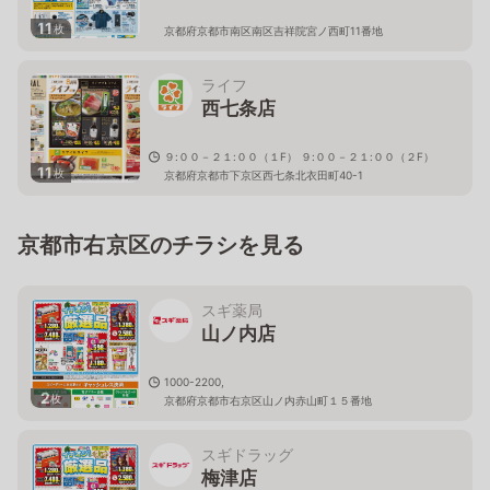
11
枚
京都府京都市南区南区吉祥院宮ノ西町11番地
ライフ
西七条店
９:００－２１:００（１F） ９:００－２１:００（２F）
11
枚
京都府京都市下京区西七条北衣田町40-1
京都市右京区のチラシを見る
スギ薬局
山ノ内店
1000-2200,
2
枚
京都府京都市右京区山ノ内赤山町１５番地
スギドラッグ
梅津店