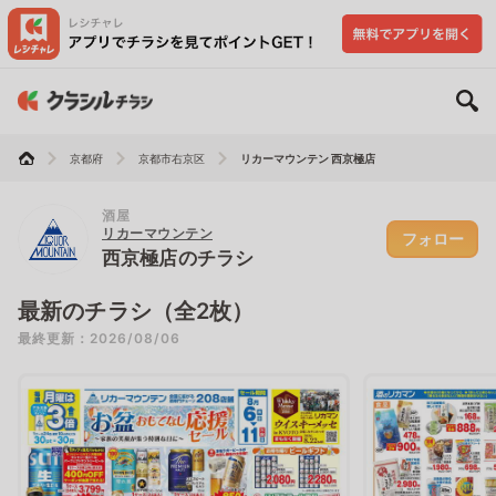
京都府
京都市右京区
リカーマウンテン 西京極店
酒屋
リカーマウンテン
フォロー
西京極店のチラシ
最新のチラシ（全2枚）
最終更新：2026/08/06