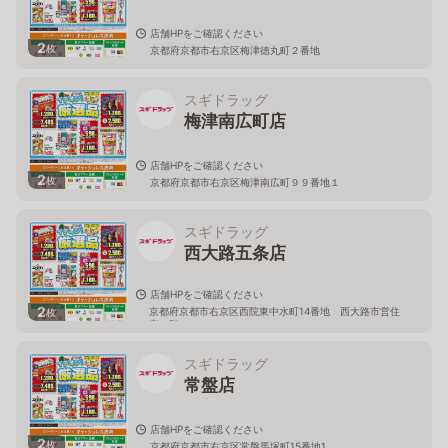
店舗HPをご確認ください
2
枚
京都府京都市右京区梅津徳丸町２番地
スギドラッグ
梅津南広町店
店舗HPをご確認ください
2
枚
京都府京都市右京区梅津南広町９９番地１
スギドラッグ
西大路五条店
店舗HPをご確認ください
2
京都府京都市右京区西院東中水町14番地 西大路市営住
枚
宅１階
スギドラッグ
常盤店
店舗HPをご確認ください
2
枚
京都府京都市右京区常盤馬塚町15番地1