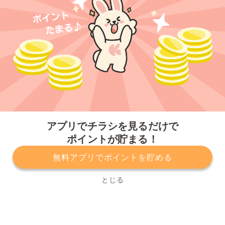
今すぐアプリをダウンロードする
アプリでチラシを見るだけで
ポイントが貯まる！
無料アプリでポイントを貯める
プライバシーポリシー
利用規約
運営会社
サービスに関してのお問い合わせ
チラシ掲載をお考えの方
とじる
Copyright© Kurashiru, Inc. All Rights Reserved.