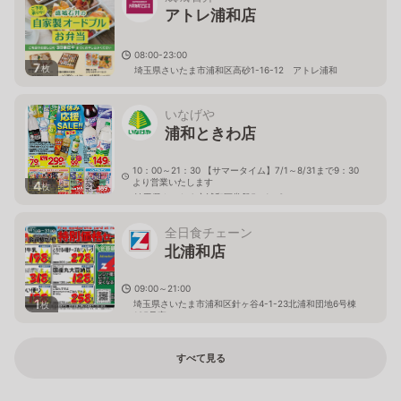
アトレ浦和店
08:00-23:00
7
枚
埼玉県さいたま市浦和区高砂1-16-12 アトレ浦和
いなげや
浦和ときわ店
10：00～21：30 【サマータイム】7/1～8/31まで9：30
より営業いたします
4
枚
埼玉県さいたま市浦和区常盤5－1－3
全日食チェーン
北浦和店
09:00～21:00
1
埼玉県さいたま市浦和区針ヶ谷4-1-23北浦和団地6号棟
枚
105号室
すべて見る