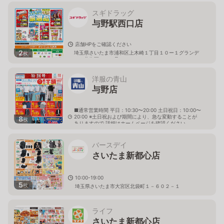
スギドラッグ
与野駅西口店
店舗HPをご確認ください
2
埼玉県さいたま市浦和区上木崎１丁目１０ー１グランデ
枚
ュオ北街区１０４号
洋服の青山
与野店
■通常営業時間 平日：10:30〜20:00 土日祝日：10:00〜
20:00 ※土日祝および期間により、急な変動することが
8
枚
ありますので 詳細はホームページを確認ください
埼玉県さいたま市中央区下落合五丁目18番3号
バースデイ
さいたま新都心店
10:00-19:00
5
枚
埼玉県さいたま市大宮区北袋町１－６０２－１
ライフ
さいたま新都心店