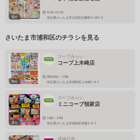
9:30-22:00
6
枚
埼玉県さいたま市大宮区吉敷町4-267-2
さいたま市浦和区のチラシを見る
コープみらい
コープ上木崎店
9時30分～21時
6
枚
埼玉県さいたま市浦和区上木崎7-6-7
コープみらい
ミニコープ領家店
10時～21時
2
枚
埼玉県さいたま市浦和区領家2-3-7
成城石井