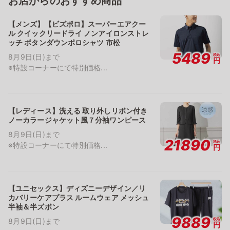
お店からのおすすめ商品
【メンズ】【ビズポロ】スーパーエアクー
ル クイックリードライ ノンアイロンストレ
ッチ ボタンダウンポロシャツ 市松
5489
税込
8月9日(日)まで
円
※特設コーナーにて特別価格...
【レディース】洗える 取り外しリボン付き
ノーカラージャケット風７分袖ワンピース
8月9日(日)まで
21890
税込
※特設コーナーにて特別価格...
円
【ユニセックス】ディズニーデザイン／リ
カバリーケアプラス ルームウェア メッシュ
半袖＆半ズボン
9889
税込
8月9日(日)まで
円