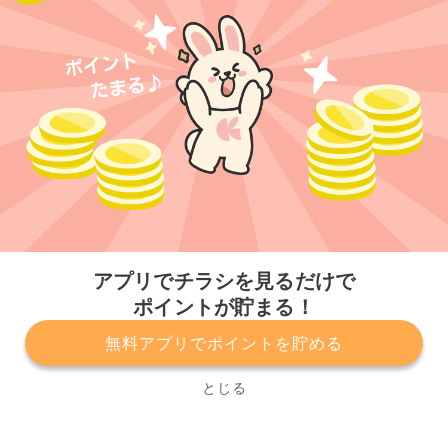
今すぐアプリをダウンロードする
アプリでチラシを見るだけで
ポイントが貯まる！
無料アプリでポイントを貯める
プライバシーポリシー
利用規約
運営会社
サービスに関してのお問い合わせ
チラシ掲載をお考えの方
とじる
Copyright© Kurashiru, Inc. All Rights Reserved.