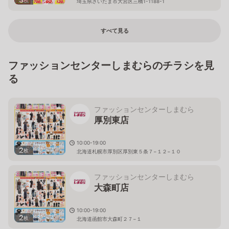
埼玉県さいたま市大宮区三橋1-1188-1
すべて見る
ファッションセンターしまむらのチラシを見
る
ファッションセンターしまむら
厚別東店
10:00-19:00
2
枚
北海道札幌市厚別区厚別東５条７−１２−１０
ファッションセンターしまむら
大森町店
10:00-19:00
2
枚
北海道函館市大森町２７−１