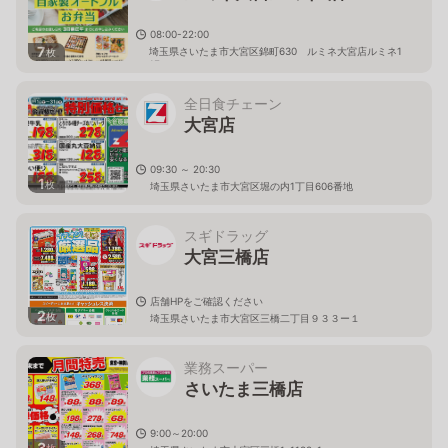
08:00-22:00
7
埼玉県さいたま市大宮区錦町630 ルミネ大宮店ルミネ1
枚
1F
全日食チェーン
大宮店
09:30 ～ 20:30
1
枚
埼玉県さいたま市大宮区堀の内1丁目606番地
スギドラッグ
大宮三橋店
店舗HPをご確認ください
2
枚
埼玉県さいたま市大宮区三橋二丁目９３３ー１
業務スーパー
さいたま三橋店
9:00～20:00
3
枚