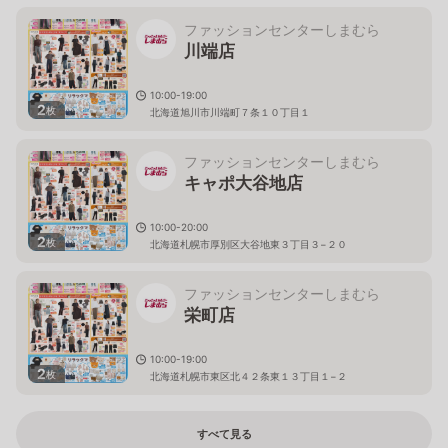
ファッションセンターしまむら
川端店
10:00-19:00
2
枚
北海道旭川市川端町７条１０丁目１
ファッションセンターしまむら
キャポ大谷地店
10:00-20:00
2
枚
北海道札幌市厚別区大谷地東３丁目３−２０
ファッションセンターしまむら
栄町店
10:00-19:00
2
枚
北海道札幌市東区北４２条東１３丁目１−２
すべて見る