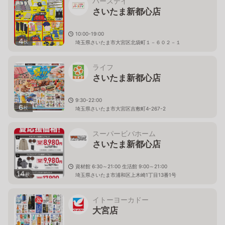
バースデイ
さいたま新都心店
10:00-19:00
4
枚
埼玉県さいたま市大宮区北袋町１－６０２－１
ライフ
さいたま新都心店
9:30-22:00
6
枚
埼玉県さいたま市大宮区吉敷町4-267-2
スーパービバホーム
さいたま新都心店
資材館 6:30～21:00 生活館 9:00～21:00
14
枚
埼玉県さいたま市浦和区上木崎1丁目13番1号
イトーヨーカドー
大宮店