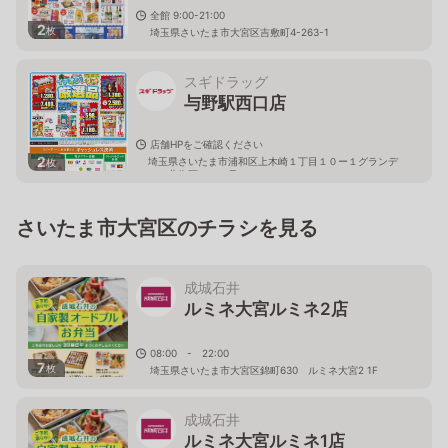
全館 9:00-21:00
2
枚
埼玉県さいたま市大宮区吉敷町4-263-1
スギドラッグ
与野駅西口店
店舗HPをご確認ください
2
埼玉県さいたま市浦和区上木崎１丁目１０ー１グランデ
枚
ュオ北街区１０４号
さいたま市大宮区のチラシを見る
成城石井
ルミネ大宮ルミネ2店
08:00 - 22:00
7
枚
埼玉県さいたま市大宮区錦町630 ルミネ大宮2 1F
成城石井
ルミネ大宮ルミネ1店