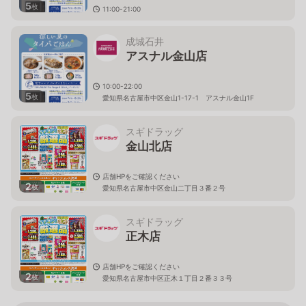
5
枚
11:00-21:00
愛知県名古屋市中区栄3-6-1 ラシックB1F
成城石井
アスナル金山店
10:00-22:00
5
枚
愛知県名古屋市中区金山1-17-1 アスナル金山1F
スギドラッグ
金山北店
店舗HPをご確認ください
2
枚
愛知県名古屋市中区金山二丁目３番２号
スギドラッグ
正木店
店舗HPをご確認ください
2
枚
愛知県名古屋市中区正木１丁目２番３３号