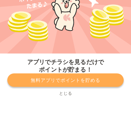
今すぐアプリをダウンロードする
アプリでチラシを見るだけで
ポイントが貯まる！
無料アプリでポイントを貯める
プライバシーポリシー
利用規約
運営会社
サービスに関してのお問い合わせ
チラシ掲載をお考えの方
とじる
Copyright© Kurashiru, Inc. All Rights Reserved.