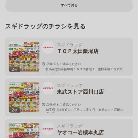
すべて見る
スギドラッグのチラシを見る
スギドラッグ
ＴＯＰ太田飯塚店
店舗HPをご確認ください
2
群馬県太田市飯塚町１９３３番地１ 生鮮市場ＴＯＰ太
枚
田飯塚店１階
スギドラッグ
東武ストア西川口店
店舗HPをご確認ください
2
埼玉県川口市並木二丁目２２番１号 東武ストア西川口
枚
店２階
スギドラッグ
ヤオコー岩槻本丸店