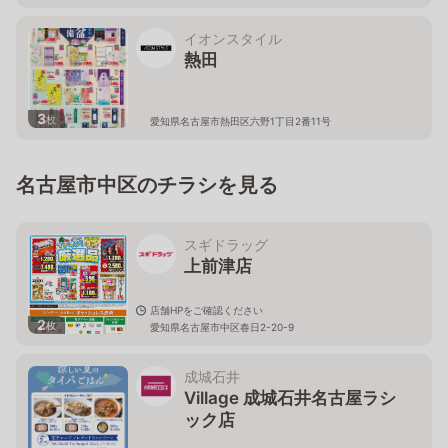
イオンスタイル
熱田
3
枚
愛知県名古屋市熱田区六野1丁目2番11号
名古屋市中区のチラシを見る
スギドラッグ
上前津店
店舗HPをご確認ください
2
枚
愛知県名古屋市中区春日2-20-9
成城石井
Village 成城石井名古屋ラシ
ック店