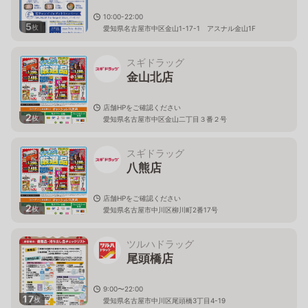
10:00-22:00
5
枚
愛知県名古屋市中区金山1-17-1 アスナル金山1F
スギドラッグ
金山北店
店舗HPをご確認ください
2
枚
愛知県名古屋市中区金山二丁目３番２号
スギドラッグ
八熊店
店舗HPをご確認ください
2
枚
愛知県名古屋市中川区柳川町2番17号
ツルハドラッグ
尾頭橋店
9:00〜22:00
17
枚
愛知県名古屋市中川区尾頭橋3丁目4-19