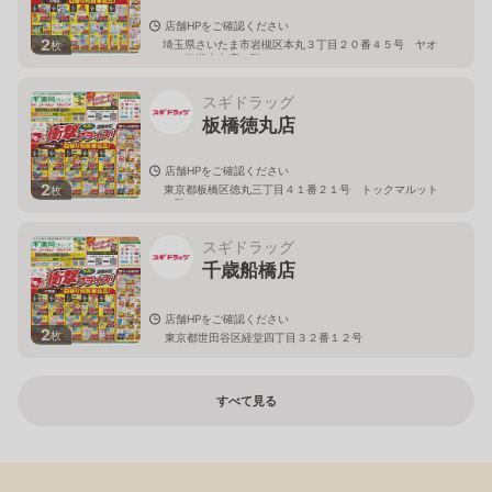
店舗HPをご確認ください
2
埼玉県さいたま市岩槻区本丸３丁目２０番４５号 ヤオ
枚
コー岩槻本丸店２階
スギドラッグ
板橋徳丸店
店舗HPをご確認ください
2
東京都板橋区徳丸三丁目４１番２１号 トックマルット
枚
１階
スギドラッグ
千歳船橋店
店舗HPをご確認ください
2
枚
東京都世田谷区経堂四丁目３２番１２号
すべて見る