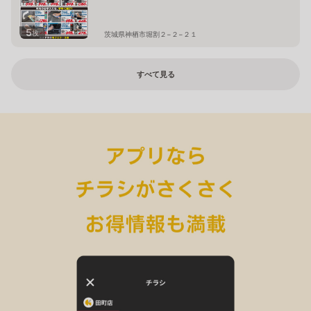
5
枚
茨城県神栖市堀割２−２−２１
すべて見る