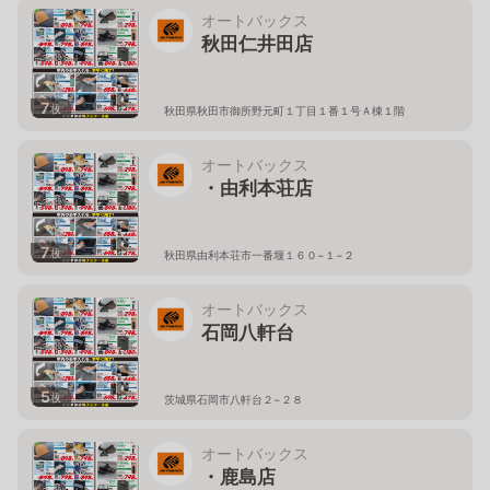
オートバックス
秋田仁井田店
7
枚
秋田県秋田市御所野元町１丁目１番１号Ａ棟１階
オートバックス
・由利本荘店
7
枚
秋田県由利本荘市一番堰１６０−１−２
オートバックス
石岡八軒台
5
枚
茨城県石岡市八軒台２−２８
オートバックス
・鹿島店