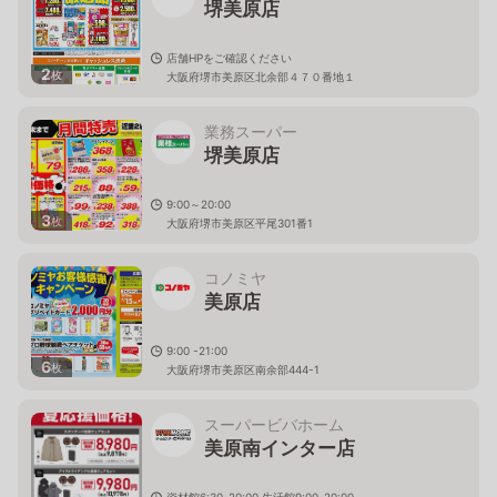
堺美原店
店舗HPをご確認ください
2
枚
大阪府堺市美原区北余部４７０番地１
業務スーパー
堺美原店
9:00～20:00
3
枚
大阪府堺市美原区平尾301番1
コノミヤ
美原店
9:00 -21:00
6
枚
大阪府堺市美原区南余部444-1
スーパービバホーム
美原南インター店
資材館6:30-20:00 生活館9:00-20:00