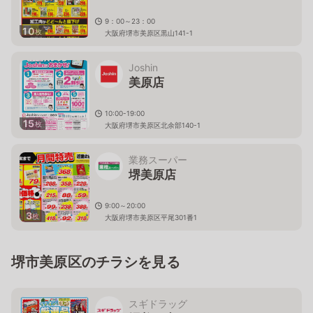
9：00～23：00
10
枚
大阪府堺市美原区黒山141-1
Joshin
美原店
10:00-19:00
15
枚
大阪府堺市美原区北余部140-1
業務スーパー
堺美原店
9:00～20:00
3
枚
大阪府堺市美原区平尾301番1
堺市美原区のチラシを見る
スギドラッグ