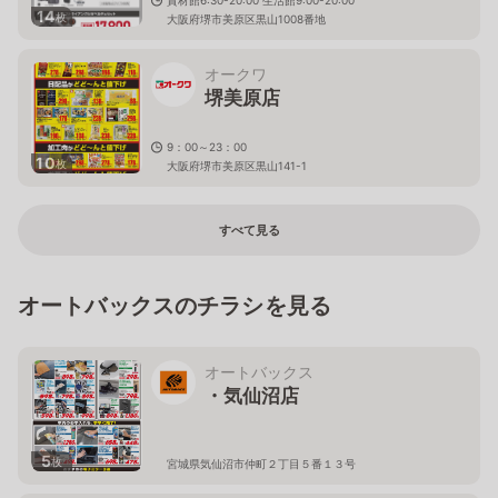
14
枚
大阪府堺市美原区黒山1008番地
オークワ
堺美原店
9：00～23：00
10
枚
大阪府堺市美原区黒山141-1
すべて見る
オートバックスのチラシを見る
オートバックス
・気仙沼店
5
枚
宮城県気仙沼市仲町２丁目５番１３号