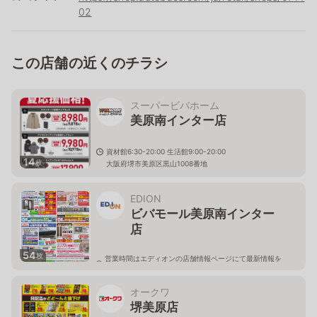
02
この店舗の近くのチラシ
スーパービバホーム
美原南インター店
資材館6:30-20:00 生活館9:00-20:00
14
枚
大阪府堺市美原区黒山1008番地
EDION
ビバモール美原南インター
店
54
枚
営業時間はエディオンの店舗情報ページにて最新情報を
ご確認ください。
大阪府堺市美原区黒山1008番地 ビバモール美原南イン
ター店2階
オークワ
堺美原店