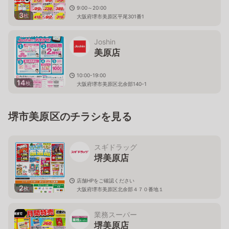
9:00～20:00
3
枚
大阪府堺市美原区平尾301番1
Joshin
美原店
10:00-19:00
14
枚
大阪府堺市美原区北余部140-1
堺市美原区のチラシを見る
スギドラッグ
堺美原店
店舗HPをご確認ください
2
枚
大阪府堺市美原区北余部４７０番地１
業務スーパー
堺美原店