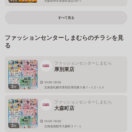
大阪府堺市美原区黒山141-1
すべて見る
ファッションセンターしまむらのチラシを見
る
ファッションセンターしまむら
厚別東店
10:00-19:00
3
枚
北海道札幌市厚別区厚別東５条７−１２−１０
ファッションセンターしまむら
大森町店
10:00-19:00
3
枚
北海道函館市大森町２７−１