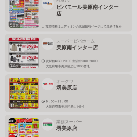
EDION
ビバモール美原南インター
店
56
枚
営業時間はエディオンの店舗情報ページにて最新情報を
ご確認ください。
大阪府堺市美原区黒山1008番地 ビバモール美原南イン
ター店2階
スーパービバホーム
美原南インター店
資材館6:30-20:00 生活館9:00-20:00
12
枚
大阪府堺市美原区黒山1008番地
オークワ
堺美原店
9：00～23：00
11
枚
大阪府堺市美原区黒山141-1
業務スーパー
堺美原店