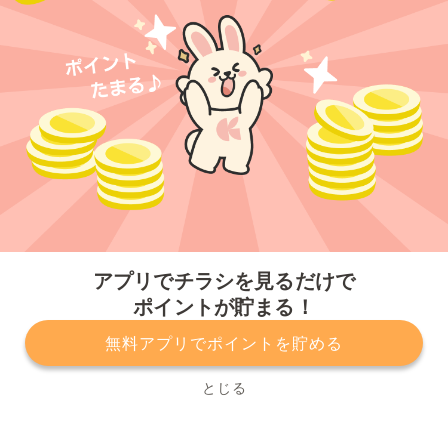
今すぐアプリをダウンロードする
アプリでチラシを見るだけで
ポイントが貯まる！
無料アプリでポイントを貯める
プライバシーポリシー
利用規約
運営会社
サービスに関してのお問い合わせ
チラシ掲載をお考えの方
とじる
Copyright© Kurashiru, Inc. All Rights Reserved.