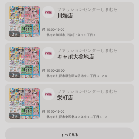
ファッションセンターしまむら
川端店
10:00-19:00
3
枚
北海道旭川市川端町７条１０丁目１
ファッションセンターしまむら
キャポ大谷地店
10:00-20:00
3
枚
北海道札幌市厚別区大谷地東３丁目３−２０
ファッションセンターしまむら
栄町店
10:00-19:00
3
枚
北海道札幌市東区北４２条東１３丁目１−２
すべて見る