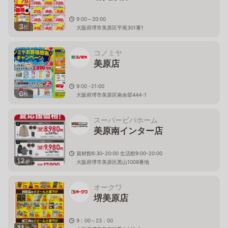
9:00～20:00
3
枚
大阪府堺市美原区平尾301番1
コノミヤ
美原店
9:00 -21:00
6
枚
大阪府堺市美原区南余部444-1
スーパービバホーム
美原南インター店
資材館6:30-20:00 生活館9:00-20:00
12
枚
大阪府堺市美原区黒山1008番地
オークワ
堺美原店
9：00～23：00
11
枚