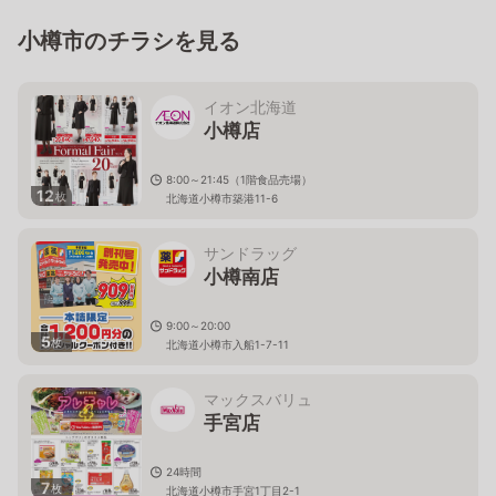
小樽市のチラシを見る
イオン北海道
小樽店
8:00～21:45（1階食品売場）
12
枚
北海道小樽市築港11-6
サンドラッグ
小樽南店
9:00～20:00
5
枚
北海道小樽市入船1-7-11
マックスバリュ
手宮店
24時間
7
枚
北海道小樽市手宮1丁目2-1