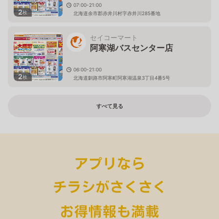
07:00-21:00
2
枚
北海道余市郡赤井川村字赤井川285番地
セイコーマート
阿寒湖バスセンター店
06:00-21:00
2
枚
北海道釧路市阿寒町阿寒湖温泉3丁目4番5号
すべて見る