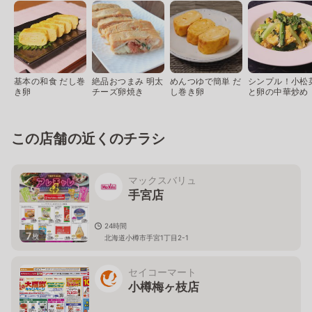
基本の和食 だし巻
絶品おつまみ 明太
めんつゆで簡単 だ
シンプル！小松
き卵
チーズ卵焼き
し巻き卵
と卵の中華炒め
この店舗の近くのチラシ
マックスバリュ
手宮店
24時間
7
枚
北海道小樽市手宮1丁目2-1
セイコーマート
小樽梅ヶ枝店