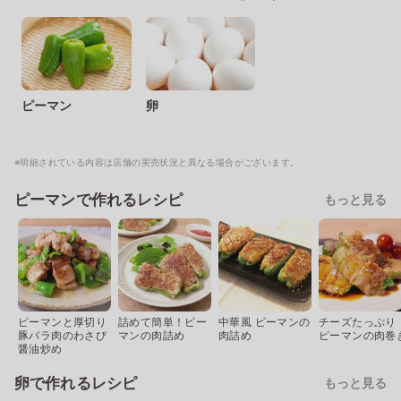
ピーマン
卵
※明細されている内容は店舗の実売状況と異なる場合がございます。
ピーマンで作れるレシピ
もっと見る
ピーマンと厚切り
詰めて簡単！ピー
中華風 ピーマンの
チーズたっぷり
豚バラ肉のわさび
マンの肉詰め
肉詰め
ピーマンの肉巻
醤油炒め
卵で作れるレシピ
もっと見る