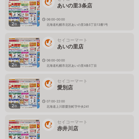
あいの里3条店
06:00-00:00
2
枚
北海道札幌市北区あいの里3条5丁目13番1号
セイコーマート
あいの里店
06:00-00:00
2
枚
北海道札幌市北区あいの里4条5丁目
セイコーマート
愛別店
07:00-22:00
2
枚
北海道上川郡愛別町字中央241
セイコーマート
赤井川店