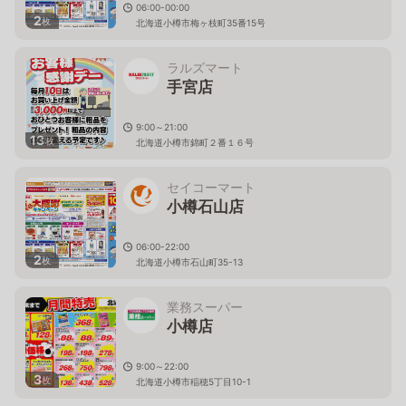
06:00-00:00
2
枚
北海道小樽市梅ヶ枝町35番15号
ラルズマート
手宮店
9:00～21:00
13
枚
北海道小樽市錦町２番１６号
セイコーマート
小樽石山店
06:00-22:00
2
枚
北海道小樽市石山町35-13
業務スーパー
小樽店
9:00～22:00
3
枚
北海道小樽市稲穂5丁目10-1