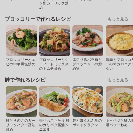
ン酢ガーリック炒
め
ブロッコリーで作れるレシピ
もっと見る
ブロッコリーとエ
ブロッコリーとシ
厚切り豚バラ肉と
鶏肉とブロッコ
ビの中華風塩炒め
ーフードミックス
ブロッコリーの炒
ーのマカロニグ
のキムチ炒め
め物
タン
鮭で作れるレシピ
もっと見る
鮭ときのこのガー
香りもごちそう 鮭
鮭とほうれん草の
キャベツと鮭の
リックバター醤油
のガリバタ醤油ム
ポテトグラタン
噌バター炒め
炒め
ニエル