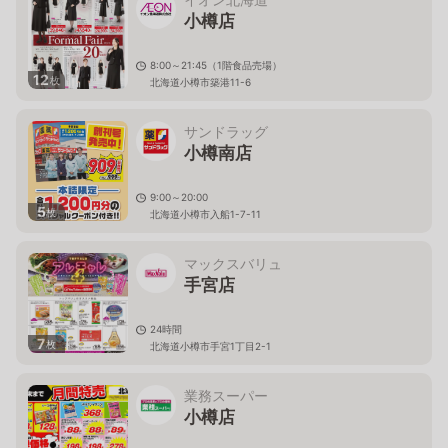
小樽店
8:00～21:45（1階食品売場）
12
枚
北海道小樽市築港11-6
サンドラッグ
小樽南店
9:00～20:00
5
枚
北海道小樽市入船1-7-11
マックスバリュ
手宮店
24時間
7
枚
北海道小樽市手宮1丁目2-1
業務スーパー
小樽店