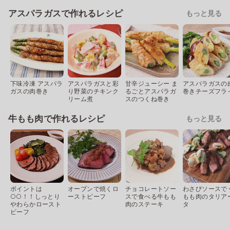
アスパラガスで作れるレシピ
もっと見る
下味冷凍 アスパラ
アスパラガスと彩
甘辛ジューシー ま
アスパラガスの
ガスの肉巻き
り野菜のチキンク
るごとアスパラガ
巻きチーズフラ
リーム煮
スのつくね巻き
牛もも肉で作れるレシピ
もっと見る
ポイントは
オーブンで焼くロ
チョコレートソー
わさびソースで 
○○！！しっとり
ーストビーフ
スで食べる牛もも
もも肉のタリア
やわらかロースト
肉のステーキ
タ
ビーフ