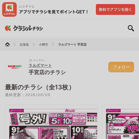
北海道
小樽市
ラルズマート 手宮店
スーパー
ラルズマート
フォロー
手宮店のチラシ
最新のチラシ（全13枚）
最終更新：2026/08/09