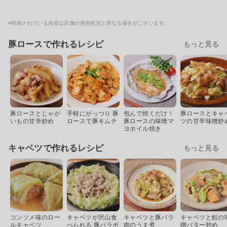
※明細されている内容は店舗の実売状況と異なる場合がございます。
豚ロースで作れるレシピ
もっと見る
豚ロースとじゃが
手軽にがっつり 豚
包んで焼くだけ！
豚ロースとキャ
いもの甘辛炒め
ロースで豚キムチ
豚ロースの味噌マ
ツの甘辛味噌炒
ヨホイル焼き
キャベツで作れるレシピ
もっと見る
コンソメ味のロー
キャベツが沢山食
キャベツと豚バラ
キャベツと鮭の
ルキャベツ
べられる 豚バラポ
肉のうま煮
噌バター炒め