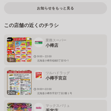
お知らせをもっと見る
この店舗の近くのチラシ
業務スーパー
小樽店
9:00～22:00
3
枚
北海道小樽市稲穂5丁目10-1
ツルハドラッグ
小樽手宮店
9:00〜22:00
20
枚
北海道小樽市手宮1丁目2番１号
マックスバリュ
手宮店