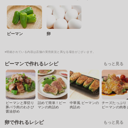
ピーマン
卵
※明細されている内容は店舗の実売状況と異なる場合がございます。
ピーマンで作れるレシピ
もっと見る
ピーマンと厚切り
詰めて簡単！ピー
中華風 ピーマンの
チーズたっぷり
豚バラ肉のわさび
マンの肉詰め
肉詰め
ピーマンの肉巻
醤油炒め
卵で作れるレシピ
もっと見る