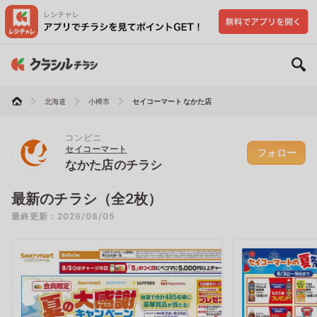
北海道
小樽市
セイコーマート なかた店
コンビニ
セイコーマート
フォロー
なかた店のチラシ
最新のチラシ（全2枚）
最終更新：2026/08/05