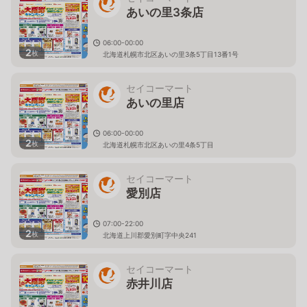
あいの里3条店
06:00-00:00
2
枚
北海道札幌市北区あいの里3条5丁目13番1号
セイコーマート
あいの里店
06:00-00:00
2
枚
北海道札幌市北区あいの里4条5丁目
セイコーマート
愛別店
07:00-22:00
2
枚
北海道上川郡愛別町字中央241
セイコーマート
赤井川店