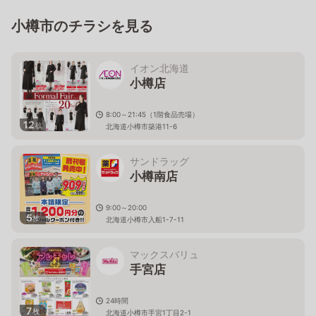
小樽市のチラシを見る
イオン北海道
小樽店
8:00～21:45（1階食品売場）
12
枚
北海道小樽市築港11-6
サンドラッグ
小樽南店
9:00～20:00
5
枚
北海道小樽市入船1-7-11
マックスバリュ
手宮店
24時間
7
枚
北海道小樽市手宮1丁目2-1