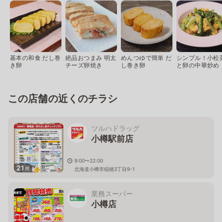
基本の和食 だし巻
絶品おつまみ 明太
めんつゆで簡単 だ
シンプル！小松
き卵
チーズ卵焼き
し巻き卵
と卵の中華炒め
この店舗の近くのチラシ
ツルハドラッグ
小樽駅前店
9:00〜22:00
21
枚
北海道小樽市稲穂3丁目9-1
業務スーパー
小樽店