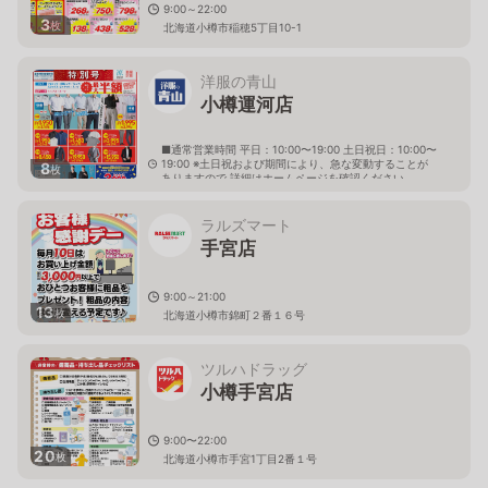
9:00～22:00
3
枚
北海道小樽市稲穂5丁目10-1
洋服の青山
小樽運河店
■通常営業時間 平日：10:00〜19:00 土日祝日：10:00〜
19:00 ※土日祝および期間により、急な変動することが
8
枚
ありますので 詳細はホームページを確認ください
北海道小樽市色内一丁目1番２号
ラルズマート
手宮店
9:00～21:00
13
枚
北海道小樽市錦町２番１６号
ツルハドラッグ
小樽手宮店
9:00〜22:00
20
枚
北海道小樽市手宮1丁目2番１号