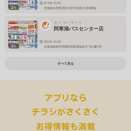
07:00-21:00
2
枚
北海道余市郡赤井川村字赤井川285番地
セイコーマート
阿寒湖バスセンター店
06:00-21:00
2
枚
北海道釧路市阿寒町阿寒湖温泉3丁目4番5号
すべて見る