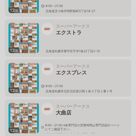
9:00～21:00
12
枚
北海道苫小牧市明野新町5丁目18-27
スーパーアークス
エクストラ
12
枚
北海道札幌市豊平区平岸1条22丁目2-15
スーパーアークス
エクスプレス
9:00～21:00
12
枚
北海道札幌市北区北区新川西１条４丁目１番１号
スーパーアークス
大曲店
9:00～21:00 ※各専門店の営業時間は専門店紹介ページ
にてご確認下さい。
12
枚
北海道北広島市大曲幸町６丁目１番地