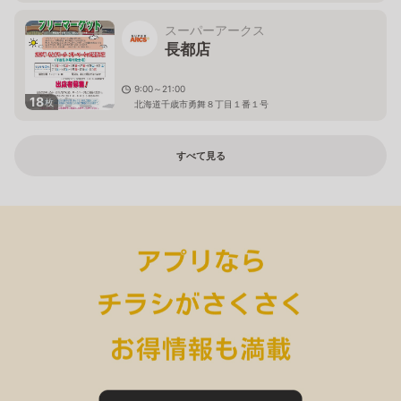
スーパーアークス
長都店
9:00～21:00
18
枚
北海道千歳市勇舞８丁目１番１号
すべて見る