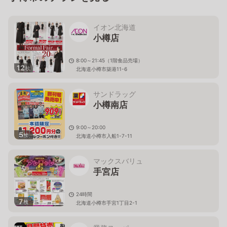
イオン北海道
小樽店
8:00～21:45（1階食品売場）
12
枚
北海道小樽市築港11-6
サンドラッグ
小樽南店
9:00～20:00
5
枚
北海道小樽市入船1-7-11
マックスバリュ
手宮店
24時間
7
枚
北海道小樽市手宮1丁目2-1