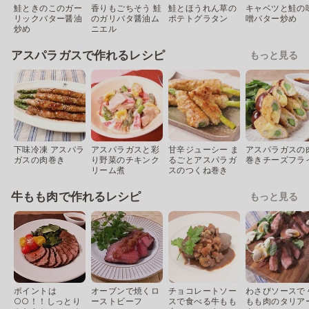
鮭ときのこのガー
香りもごちそう 鮭
鮭とほうれん草の
キャベツと鮭の
リックバター醤油
のガリバタ醤油ム
ポテトグラタン
噌バター炒め
炒め
ニエル
アスパラガスで作れるレシピ
もっと見る
下味冷凍 アスパラ
アスパラガスと彩
甘辛ジューシー ま
アスパラガスの
ガスの肉巻き
り野菜のチキンク
るごとアスパラガ
巻きチーズフラ
リーム煮
スのつくね巻き
牛もも肉で作れるレシピ
もっと見る
ポイントは
オーブンで焼くロ
チョコレートソー
わさびソースで 
○○！！しっとり
ーストビーフ
スで食べる牛もも
もも肉のタリア