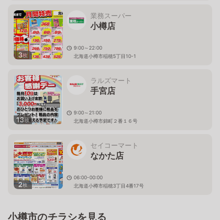
業務スーパー
小樽店
9:00～22:00
3
枚
北海道小樽市稲穂5丁目10-1
ラルズマート
手宮店
9:00～21:00
13
枚
北海道小樽市錦町２番１６号
セイコーマート
なかた店
06:00-00:00
2
枚
北海道小樽市稲穂3丁目4番17号
小樽市のチラシを見る