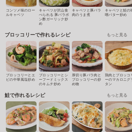
コンソメ味のロー
キャベツが沢山食
キャベツと豚バラ
キャベツと鮭の
ルキャベツ
べられる 豚バラポ
肉のうま煮
噌バター炒め
ン酢ガーリック炒
め
ブロッコリーで作れるレシピ
もっと見る
ブロッコリーとエ
ブロッコリーとシ
厚切り豚バラ肉と
鶏肉とブロッコ
ビの中華風塩炒め
ーフードミックス
ブロッコリーの炒
ーのマカロニグ
のキムチ炒め
め物
タン
鮭で作れるレシピ
もっと見る