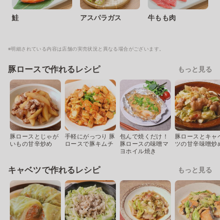
鮭
アスパラガス
牛もも肉
※明細されている内容は店舗の実売状況と異なる場合がございます。
豚ロースで作れるレシピ
もっと見る
豚ロースとじゃが
手軽にがっつり 豚
包んで焼くだけ！
豚ロースとキャ
いもの甘辛炒め
ロースで豚キムチ
豚ロースの味噌マ
ツの甘辛味噌炒
ヨホイル焼き
キャベツで作れるレシピ
もっと見る