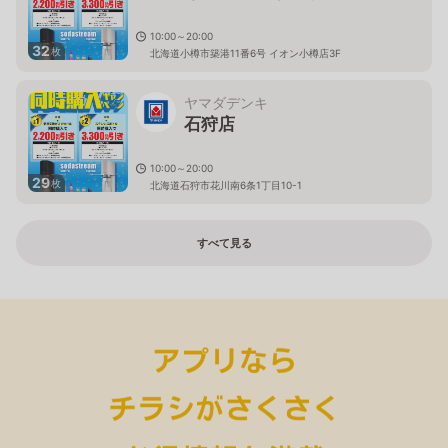
10:00～20:00
32
枚
北海道小樽市築港11番6号 イオン小樽店3F
ヤマダデンキ
石狩店
10:00～20:00
29
枚
北海道石狩市花川南6条1丁目10-1
すべて見る