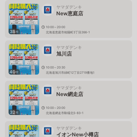
ヤマダデンキ
New恵庭店
10:00～20:00
38
枚
北海道恵庭市柏陽町3丁目266-1
ヤマダデンキ
旭川店
10:00～20:30
40
枚
北海道旭川市緑町12丁目2719番地1
ヤマダデンキ
New網走店
10:00～20:00
32
枚
北海道網走市駒場北5-83-1
ヤマダデンキ
イオンNew小樽店