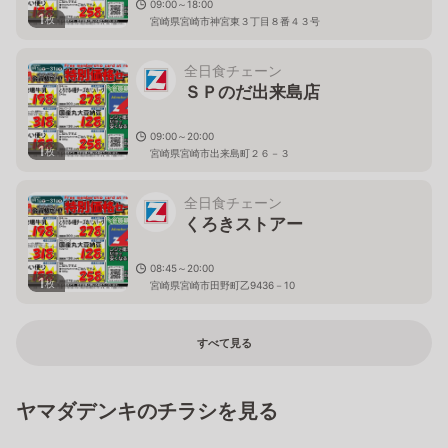
09:00～18:00
1
枚
宮崎県宮崎市神宮東３丁目８番４３号
全日食チェーン
ＳＰのだ出来島店
09:00～20:00
1
枚
宮崎県宮崎市出来島町２６－３
全日食チェーン
くろきストアー
08:45～20:00
1
枚
宮崎県宮崎市田野町乙9436－10
すべて見る
ヤマダデンキのチラシを見る