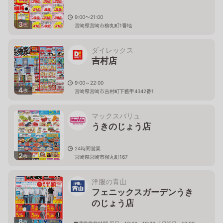
9:00〜21:00
3
枚
宮崎県宮崎市柳丸町1番地
ダイレックス
吉村店
9:00～22:00
4
枚
宮崎県宮崎市吉村町下藪甲4342番1
マックスバリュ
うきのじょう店
24時間営業
2
枚
宮崎県宮崎市柳丸町167
洋服の青山
フェニックスガーデンうき
のじょう店
8
枚