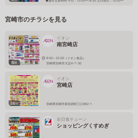
■通常営業時間 平日：10:00〜19:30 土日祝日：10:00〜
20:00 ※土日祝および期間により、急な変動することが
ありますので 詳細はホームページを確認ください
宮崎県宮崎市柳丸町166番地
宮崎市のチラシを見る
イオン
南宮崎店
9:00～22:00（イオン食品）
6
枚
宮崎県宮崎市大淀4-7-30
イオン
宮崎店
36
枚
宮崎県宮崎市新別府町江口862-1
全日食チェーン
ショッピングくすめぎ