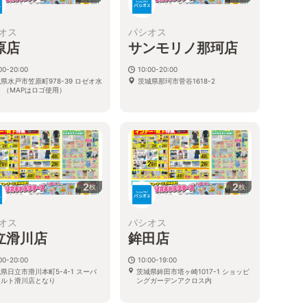
オス
パシオス
原店
サンモリノ那珂店
00-20:00
10:00-20:00
県水戸市笠原町978-39 ロゼオ水
茨城県那珂市菅谷1618-2
 （MAPはロゴ使用）
2
2
枚
枚
オス
パシオス
立滑川店
鉾田店
00-20:00
10:00-19:00
県日立市滑川本町5-4-1 スーパ
茨城県鉾田市塔ヶ崎1017-1 ショッピ
マルト滑川店となり
ングガーデンアクロス内