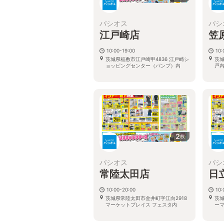
パシオス
パシ
江戸崎店
笠
10:00-19:00
10:
茨城県稲敷市江戸崎甲4836 江戸崎シ
茨城
ョッピングセンター（パンプ）内
戸内
2
枚
パシオス
パシ
常陸太田店
日
10:00-20:00
10:
茨城県常陸太田市金井町字江向2918
茨城
マーケットプレイス フェスタ内
ー