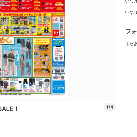
いなげ
いな
フ
まだ
1/4
ALE！