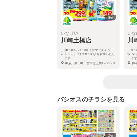
4
枚
いなげや
いな
川崎土橋店
川
10：00～21：30 【サマータイム】
9：
7/6～8/31まで9：30より営業いたし
7/
ます
ま
神奈川県川崎市宮前区土橋1－21－9
神
パシオスのチラシを見る
2
枚