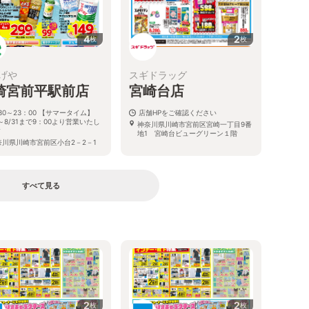
4
2
枚
枚
げや
スギドラッグ
崎宮前平駅前店
宮崎台店
30～23：00 【サマータイム】
店舗HPをご確認ください
1～8/31まで9：00より営業いたし
神奈川県川崎市宮前区宮崎一丁目9番
す
地1 宮崎台ビューグリーン１階
奈川県川崎市宮前区小台2－2－1
すべて見る
2
2
枚
枚