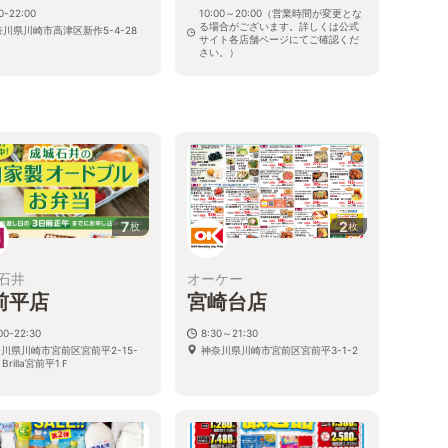
0-22:00
10:00～20:00（営業時間が変更とな
る場合がございます。詳しくは公式
奈川県川崎市高津区新作5-4-28
サイト各店舗ページにてご確認くだ
さい。）
神奈川県川崎市高津区子母口280
る
7
2
枚
枚
石井
オーケー
前平店
宮崎台店
00-22:30
8:30～21:30
川県川崎市宮前区宮前平2-15-
神奈川県川崎市宮前区宮前平3-1-2
 Brilla宮前平1Ｆ