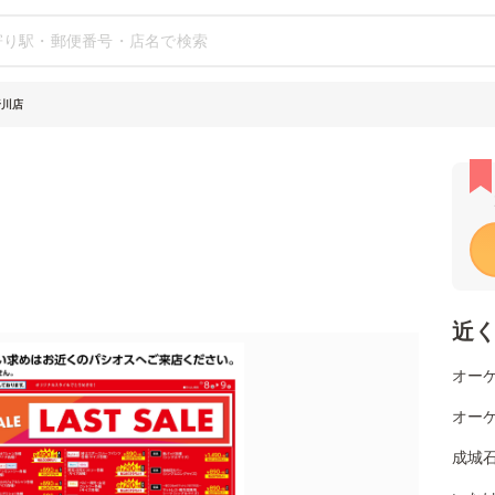
野川店
近
オーケ
オーケ
成城石