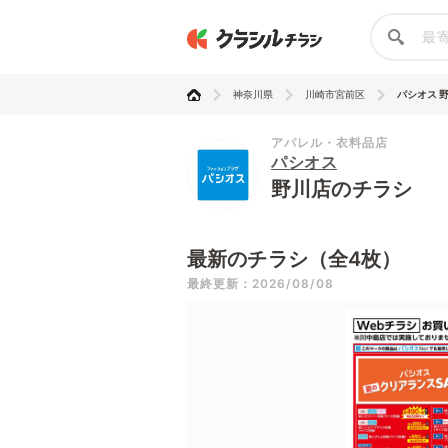
神奈川県
川崎市宮前区
パシオス 
アパレル・衣料品店
パシオス
野川店のチラシ
最新のチラシ（全4枚）
最終更新：2026/08/08