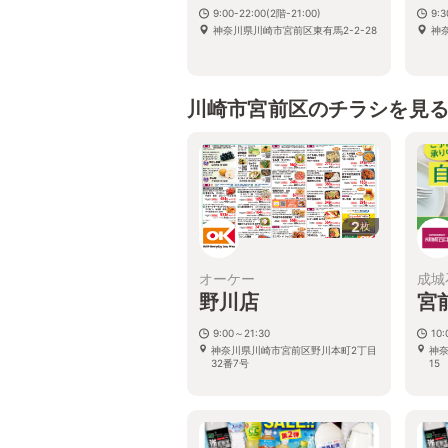
9:00-22:00(2階-21:00)
9:3
神奈川県川崎市宮前区東有馬2-2-28
神
川崎市宮前区のチラシを見
2
枚
オーケー
成城
野川店
宮
9:00～21:30
10:
神奈川県川崎市宮前区野川本町2丁目
神奈
32番7号
15