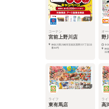
7
枚
コーナン
オー
宮前上野川店
野
神奈川県川崎市宮前区西野川1丁目33
9:
番44号
神
32
4
枚
ライフ
ライ
東有馬店
高