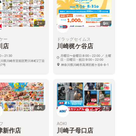
2
9
枚
枚
ケー
ドラッグセイムス
川店
川崎梶ケ谷店
00～21:30
月曜日〜金曜日:8:00～22:00 ／ 土曜
日・日曜日・祝日:9:00～22:00
奈川県川崎市宮前区野川本町2丁目
番7号
神奈川県川崎市高津区梶ケ谷6-8-1
4
7
枚
枚
フ
AOKI
津新作店
川崎子母口店