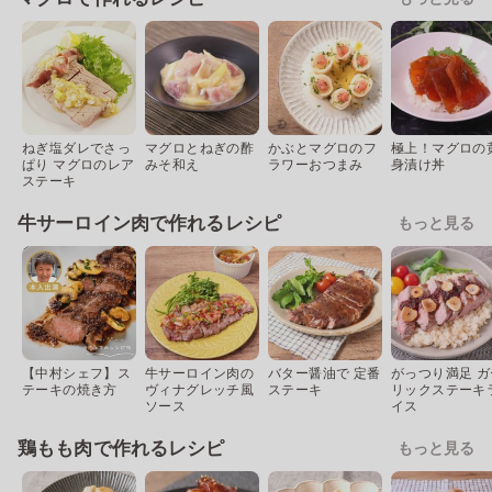
ねぎ塩ダレでさっ
マグロとねぎの酢
かぶとマグロのフ
極上！マグロの
ぱり マグロのレア
みそ和え
ラワーおつまみ
身漬け丼
ステーキ
牛サーロイン肉で作れるレシピ
もっと見る
【中村シェフ】ス
牛サーロイン肉の
バター醤油で 定番
がっつり満足 ガ
テーキの焼き方
ヴィナグレッチ風
ステーキ
リックステーキ
ソース
イス
鶏もも肉で作れるレシピ
もっと見る