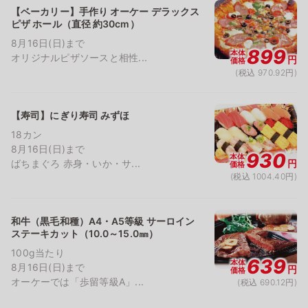
【ベーカリー】手作り オーケー デラックス
ピザ ホール（直径 約30cm）
8月16日(日)まで
899
本体
オリジナルピザソースと相性...
円
価格
(税込 970.92円)
【寿司】にぎり寿司 みずほ
18カン
8月16日(日)まで
930
本体
ばちまぐろ 赤身・いか・サ...
円
価格
(税込 1004.40円)
和牛（黒毛和種）A4・A5等級 サーロイン
ステーキカット（10.0～15.0㎜）
100g当たり
639
本体
8月16日(日)まで
円
価格
オーケーでは「歩留等級A」...
(税込 690.12円)