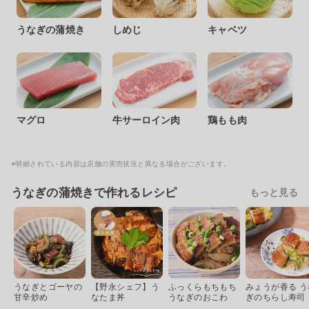
うなぎの蒲焼き
しめじ
キャベツ
マグロ
牛サーロイン肉
鶏もも肉
※明細されている内容は店舗の実売状況と異なる場合がございます。
うなぎの蒲焼きで作れるレシピ
もっと見る
うなぎとゴーヤの
【野永シェフ】う
ふっくらもちもち
みょうが香る う
甘辛炒め
なたま丼
うなぎのおこわ
ぎのちらし寿司