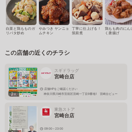
白菜と鶏もものガ
やみつき ヤンニョ
丁寧に仕上げる！
鶏もも肉のにん
リバタ炒め
ムチキン
筑前煮
く唐揚げ
この店舗の近くのチラシ
スギドラッグ
宮崎台店
店舗HPをご確認ください
2
神奈川県川崎市宮前区宮崎一丁目9番地1 宮崎台ビュー
枚
グリーン１階
東急ストア
宮崎台店
09:00～23:00