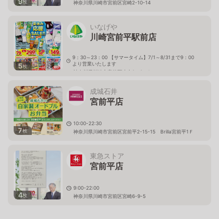
9
枚
神奈川県川崎市宮前区宮崎2-10-14
いなげや
川崎宮前平駅前店
9：30～23：00 【サマータイム】7/1～8/31まで9：00
より営業いたします
5
枚
神奈川県川崎市宮前区小台2－2－1
成城石井
宮前平店
10:00-22:30
7
枚
神奈川県川崎市宮前区宮前平2-15-15 Brilla宮前平1Ｆ
東急ストア
宮前平店
9:00-22:00
4
枚
神奈川県川崎市宮前区宮崎6-9-5