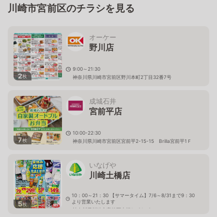
川崎市宮前区のチラシを見る
オーケー
野川店
9:00～21:30
2
枚
神奈川県川崎市宮前区野川本町2丁目32番7号
成城石井
宮前平店
10:00-22:30
7
枚
神奈川県川崎市宮前区宮前平2-15-15 Brilla宮前平1Ｆ
いなげや
川崎土橋店
10：00～21：30 【サマータイム】7/6～8/31まで9：30
より営業いたします
5
枚
神奈川県川崎市宮前区土橋1－21－9