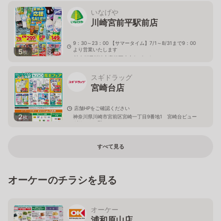
いなげや
川崎宮前平駅前店
9：30～23：00 【サマータイム】7/1～8/31まで9：00
より営業いたします
5
枚
神奈川県川崎市宮前区小台2－2－1
スギドラッグ
宮崎台店
店舗HPをご確認ください
2
神奈川県川崎市宮前区宮崎一丁目9番地1 宮崎台ビュー
枚
グリーン１階
すべて見る
オーケーのチラシを見る
オーケー
浦和原山店