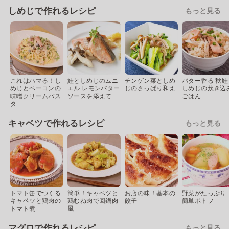
しめじで作れるレシピ
もっと見る
これはハマる！し
鮭としめじのムニ
チンゲン菜としめ
バター香る 秋鮭
めじとベーコンの
エル レモンバター
じのさっぱり和え
しめじの炊き込
味噌クリームパス
ソースを添えて
ごはん
タ
キャベツで作れるレシピ
もっと見る
トマト缶でつくる
簡単！キャベツと
お店の味！基本の
野菜がたっぷり
キャベツと鶏肉の
鶏むね肉で回鍋肉
餃子
簡単ポトフ
トマト煮
風
マグロで作れるレシピ
もっと見る