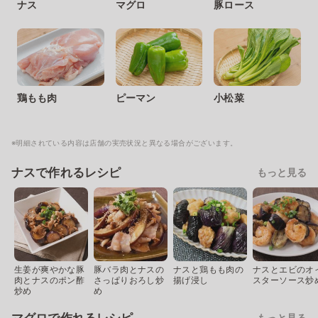
ナス
マグロ
豚ロース
鶏もも肉
ピーマン
小松菜
※明細されている内容は店舗の実売状況と異なる場合がございます。
ナスで作れるレシピ
もっと見る
生姜が爽やかな豚
豚バラ肉とナスの
ナスと鶏もも肉の
ナスとエビのオ
肉とナスのポン酢
さっぱりおろし炒
揚げ浸し
スターソース炒
炒め
め
もっと見る