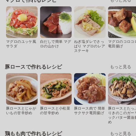
マグロで作れるレシピ
マグロのユッケ風
白だしで簡単 マグ
ねぎ塩ダレでさっ
マグロのコロコ
サラダ
ロの山かけ
ぱり マグロのレア
竜田揚げ
ステーキ
豚ロースで作れるレシピ
もっと見る
豚ロースとじゃが
豚ロースと小松菜
豚ロース肉で 簡単
豚ロースとたっ
いもの甘辛炒め
の甘辛炒め
サクサク竜田揚げ
りきのこのガー
ックバター醤油
め
鶏もも肉で作れるレシピ
もっと見る