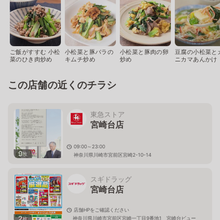
ご飯がすすむ 小松
小松菜と豚バラの
小松菜と豚肉の卵
豆腐の小松菜と
菜のひき肉炒め
キムチ炒め
炒め
ニカマあんかけ
この店舗の近くのチラシ
東急ストア
宮崎台店
09:00～23:00
9
枚
神奈川県川崎市宮前区宮崎2-10-14
スギドラッグ
宮崎台店
店舗HPをご確認ください
2
神奈川県川崎市宮前区宮崎一丁目9番地1 宮崎台ビュー
枚