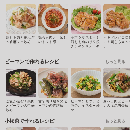
鶏もも肉と長ねぎ
鶏もも肉としめじ
基本をマスター！
ネギダレが美味
の胡麻マヨ炒め
のトマト煮
鶏もも肉の照り焼
い！鶏もも肉の
きチキンステーキ
テー
ピーマンで作れるレシピ
もっと見る
ご飯が進む！鶏肉
甘辛照り焼きの ピ
ピーマンとツナと
豚バラ肉とピー
とピーマンの中華
ーマンの肉詰め
卵のオイスター炒
ンの塩昆布炒め
炒め
め
小松菜で作れるレシピ
もっと見る