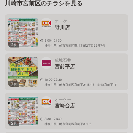
川崎市宮前区のチラシを見る
オーケー
野川店
9:00～21:30
2
枚
神奈川県川崎市宮前区野川本町2丁目32番7号
成城石井
宮前平店
10:00-22:30
7
枚
神奈川県川崎市宮前区宮前平2-15-15 Brilla宮前平1Ｆ
オーケー
宮崎台店
8:30～21:30
2
枚
神奈川県川崎市宮前区宮前平3-1-2