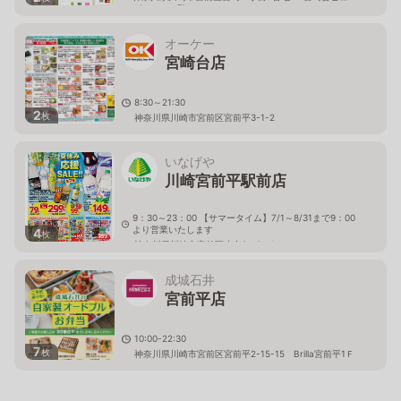
グリーン１階
オーケー
宮崎台店
8:30～21:30
2
枚
神奈川県川崎市宮前区宮前平3-1-2
いなげや
川崎宮前平駅前店
9：30～23：00 【サマータイム】7/1～8/31まで9：00
より営業いたします
4
枚
神奈川県川崎市宮前区小台2－2－1
成城石井
宮前平店
10:00-22:30
7
枚
神奈川県川崎市宮前区宮前平2-15-15 Brilla宮前平1Ｆ