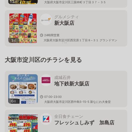
13
枚
大阪府大阪市淀川区三国本町３丁目３７－３５
グルメシティ
新大阪店
24時間営業
1
大阪府大阪市淀川区西宮原１丁目８−３１ グランドマン
枚
ションニュー大阪
大阪市淀川区のチラシを見る
成城石井
地下鉄新大阪店
07:00-23:00
6
枚
大阪府大阪市淀川区西中島5-15-5 新なにわ大食堂
全日食チェーン
フレッシュしみず 加島店