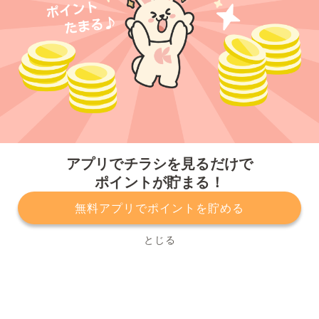
今すぐアプリをダウンロードする
アプリでチラシを見るだけで
ポイントが貯まる！
無料アプリでポイントを貯める
プライバシーポリシー
利用規約
運営会社
サービスに関してのお問い合わせ
チラシ掲載をお考えの方
とじる
Copyright© Kurashiru, Inc. All Rights Reserved.