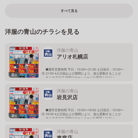
すべて見る
洋服の青山のチラシを見る
洋服の青山
アリオ札幌店
■通常営業時間 平日：10:00〜21:00 土日祝日：10:00〜
21:00 ※土日祝および期間により、急な変動することが
8
枚
ありますので 詳細はホームページを確認ください
北海道札幌市東区北七条東九丁目2番20号 アリオ札幌
３階
洋服の青山
岩見沢店
■通常営業時間 平日：10:00〜19:00 土日祝日：10:00〜
19:00 ※土日祝および期間により、急な変動することが
8
枚
ありますので 詳細はホームページを確認ください
北海道岩見沢市大和二条八丁目6番地
洋服の青山
恵庭店