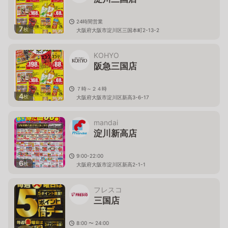
24時間営業
7
枚
大阪府大阪市淀川区三国本町2-13-2
KOHYO
阪急三国店
７時～２４時
4
枚
大阪府大阪市淀川区新高3-6-17
mandai
淀川新高店
9:00-22:00
6
枚
大阪府大阪市淀川区新高2-1-1
フレスコ
三国店
8:00 〜 24:00