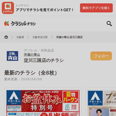
大阪府
大阪市淀川区
洋服の青山 淀川三国店
アパレル・衣料品店
洋服の青山
フォロー
淀川三国店のチラシ
最新のチラシ（全8枚）
最終更新：2026/08/06