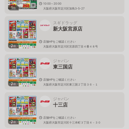
10:00～20:00
1
枚
大阪府大阪市淀川区加島3-5-27
スギドラッグ
新大阪宮原店
店舗HPをご確認ください
2
枚
大阪府大阪市淀川区宮原四丁目４番４８号
ジャパン
東三国店
店舗HPをご確認ください
2
枚
大阪府大阪市淀川区東三国２丁目３６－１
ジャパン
十三店
店舗HPをご確認ください
2
枚
大阪府大阪市淀川区十三本町３丁目４－３０