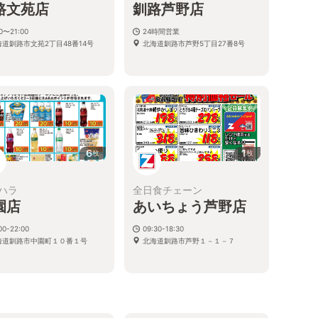
路文苑店
釧路芦野店
00〜21:00
24時間営業
海道釧路市文苑2丁目48番14号
北海道釧路市芦野5丁目27番8号
6
1
枚
枚
ハラ
全日食チェーン
園店
あいちょう芦野店
00-22:00
09:30-18:30
海道釧路市中園町１０番１号
北海道釧路市芦野１－１－７