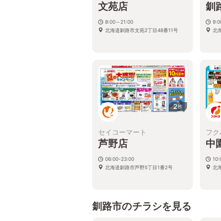
文苑店
釧
8:00～21:00
9:
北海道釧路市文苑2丁目48番11号
北
2
枚
セイコーマート
フク
芦野店
中
06:00-23:00
10:
北海道釧路市芦野5丁目1番2号
北
釧路市のチラシを見る