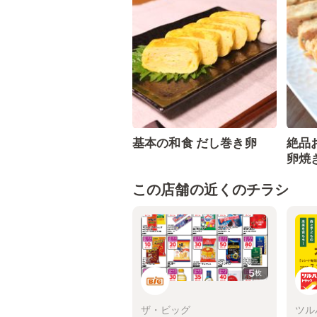
基本の和食 だし巻き卵
絶品
卵焼
この店舗の近くのチラシ
5
枚
ザ・ビッグ
ツル