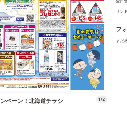
全日
サンド
フ
まだ
1/2
ャンペーン！北海道チラシ