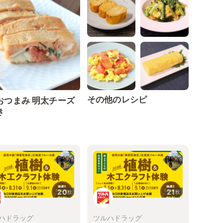
その他のレシピ
おつまみ 明太チーズ
き
20
21
枚
枚
ハドラッグ
ツルハドラッグ