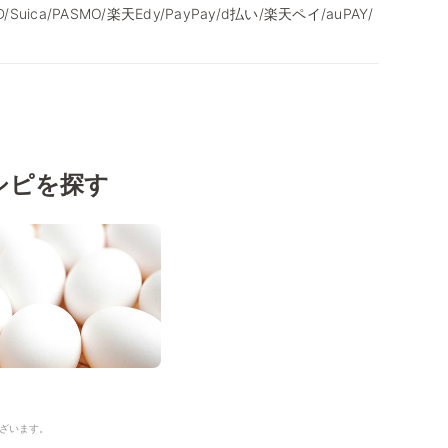
/iD/Suica/PASMO/楽天Edy/PayPay/d払い/楽天ペイ/auPAY/
シピを探す
ざいます。